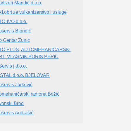
rtizeri Mandić d.o.o.
I,obrt za vulkanizerstvo i usluge
O-IVO d.o.o.
oservis Biondić
o Centar Žunić
TO PLUS, AUTOMEHANIČARSKI
RT, VLASNIK BORIS PEPIĆ
ervis j.d.o.o.
STAL d.o.o. BJELOVAR
oservis Jurković
omehaničarski radiona Božić
vonski Brod
oservis Andrašić