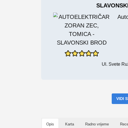
SLAVONSK
Aut
Ul. Svete Ru
VIDI
Opis
Karta
Radno vrijeme
Rece