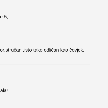
e 5,
or,stručan ,isto tako odličan kao čovjek.
ala!