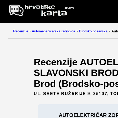
Recenzije
»
Automehanicarska radionica
»
Brodsko posavska
»
Auto
Recenzije AUTOE
SLAVONSKI BROD. 
Brod (Brodsko-pos
UL. SVETE RUŽARIJE 9, 35107, T
AUTOELEKTRIČAR ZOR