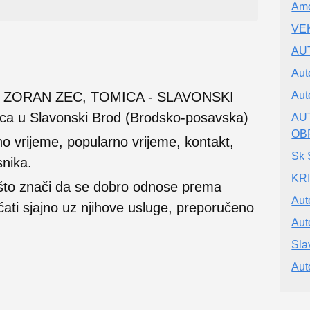
Amo
VEK
AUT
Aut
R ZORAN ZEC, TOMICA - SLAVONSKI
Aut
ca u Slavonski Brod (Brodsko-posavska)
AU
OB
no vrijeme, popularno vrijeme, kontakt,
Sk S
snika.
KRI
 što znači da se dobro odnose prema
Aut
ećati sjajno uz njihove usluge, preporučeno
Aut
Sla
Aut