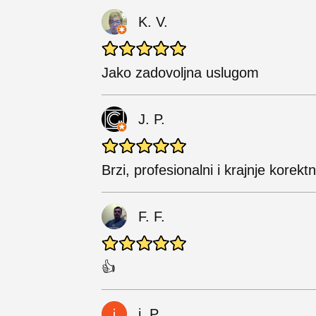
K. V.
Jako zadovoljna uslugom
J. P.
Brzi, profesionalni i krajnje korektn
F. F.
👍
i. P.