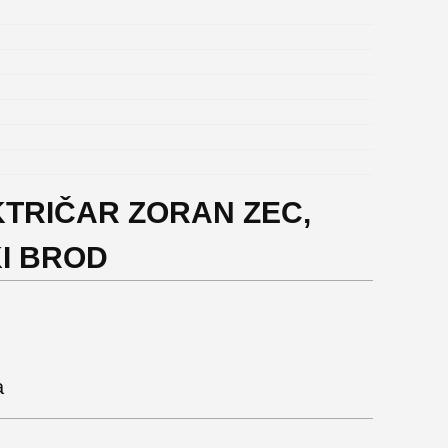
KTRIČAR ZORAN ZEC,
KI BROD
a