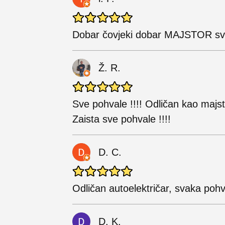
Dobar čovjeki dobar MAJSTOR sv
Ž. R.
Sve pohvale !!!! Odličan kao majst
Zaista sve pohvale !!!!
D. C.
Odličan autoelektričar, svaka pohv
D. K.