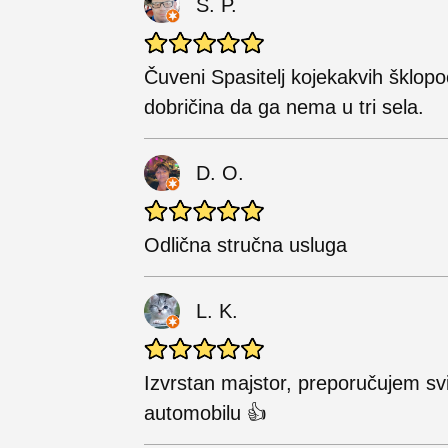
S. P.
Čuveni Spasitelj kojekakvih šklopoc
dobričina da ga nema u tri sela.
D. O.
Odlična stručna usluga
L. K.
Izvrstan majstor, preporučujem svi
automobilu 👍