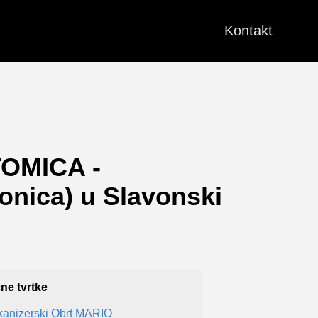
Kontakt
OMICA -
nica) u Slavonski
čne tvrtke
kanizerski Obrt MARIO