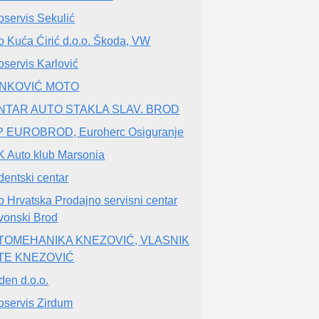
oservis Sekulić
o Kuća Ćirić d.o.o. Škoda, VW
oservis Karlović
ANKOVIĆ MOTO
NTAR AUTO STAKLA SLAV. BROD
 EUROBROD, Euroherc Osiguranje
 Auto klub Marsonia
dentski centar
o Hrvatska Prodajno servisni centar
vonski Brod
TOMEHANIKA KNEZOVIĆ, VLASNIK
TE KNEZOVIĆ
den d.o.o.
oservis Zirdum