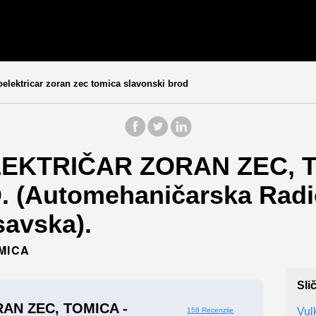
elektricar zoran zec tomica slavonski brod
LEKTRIČAR ZORAN ZEC, T
(Automehaničarska Radio
avska).
OMICA
Sli
AN ZEC, TOMICA -
Vul
158 Recenzije