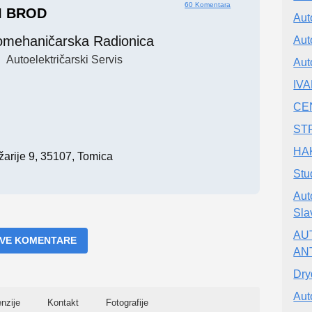
60 Komentara
I BROD
Aut
omehaničarska Radionica
Aut
Autoelektričarski Servis
Aut
IV
CE
STP
HAK
žarije 9, 35107, Tomica
Stu
Aut
Sla
AU
 SVE KOMENTARE
AN
Dry
Aut
nzije
Kontakt
Fotografije