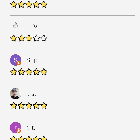
L. V.
S. p.
l. s.
r. t.