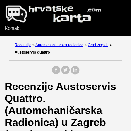
Kontakt
Recenzije
»
Automehanicarska radionica
»
Grad zagreb
»
Austoservis quattro
Recenzije Austoservis
Quattro.
(Automehaničarska
Radionica) u Zagreb