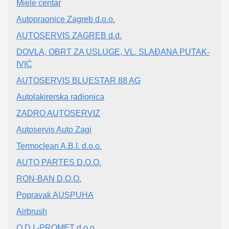
Miele centar
Autopraonice Zagreb d.o.o.
AUTOSERVIS ZAGREB d.d.
DOVLA, OBRT ZA USLUGE, VL. SLAĐANA PUTAK-
IVIĆ
AUTOSERVIS BLUESTAR 88 AG
Autolakirerska radionica
ZADRO AUTOSERVIZ
Autoservis Auto Zagi
Termoclean A.B.I. d.o.o.
AUTO PARTES D.O.O.
RON-BAN D.O.O.
Popravak AUSPUHA
Airbrush
O.D.I.-PROMET d.o.o.