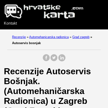
Kontakt
Recenzije
»
Automehanicarska radionica
»
Grad zagreb
»
Autoservis bosnjak
Recenzije Autoservis
Bošnjak.
(Automehaničarska
Radionica) u Zagreb