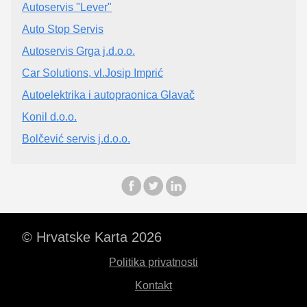
Autoservis "Lever"
Auto Stop Servis
Autoservis Grga j.d.o.o.
Car Solutions, vl.Josip Imprić
Autoelektrika i autopraonica Glavač
Konil d.o.o.
Bolčević servis j.d.o.o.
© Hrvatske Karta 2026
Politika privatnosti
Kontakt