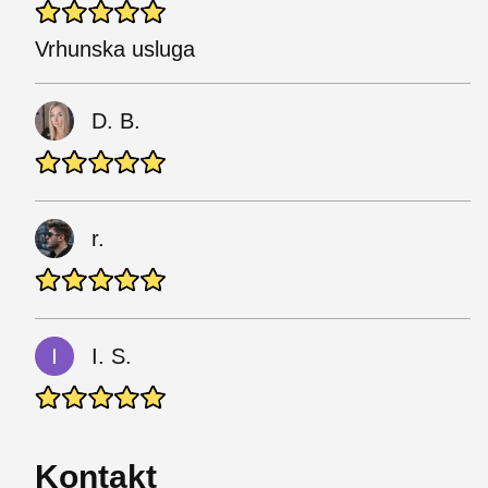
Vrhunska usluga
D. B.
r.
I. S.
Kontakt