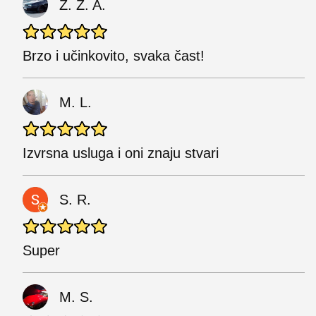
Z. Z. A.
Brzo i učinkovito, svaka čast!
M. L.
Izvrsna usluga i oni znaju stvari
S. R.
Super
M. S.