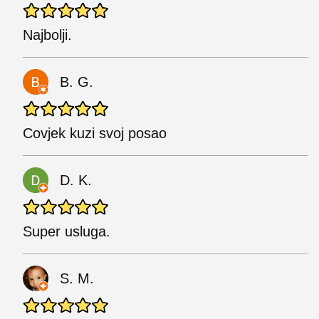
Najbolji.
B. G.
Covjek kuzi svoj posao
D. K.
Super usluga.
S. M.