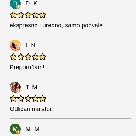
D. K.
ekspresno i uredno, samo pohvale
I. N.
Preporučam!
T. M.
Odličan majstor!
M. M.