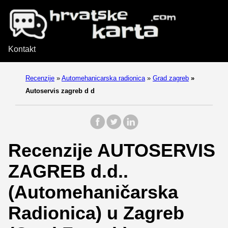
Kontakt
Recenzije
»
Automehanicarska radionica
»
Grad zagreb
»
Autoservis zagreb d d
Recenzije AUTOSERVIS
ZAGREB d.d..
(Automehaničarska
Radionica) u Zagreb