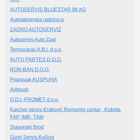
AUTOSERVIS BLUESTAR 88 AG
Autolakirerska radionica
ZADRO AUTOSERVIZ
Autoservis Auto Zagi
Termoclean A.B.I. d.o.o.
AUTO PARTES D.O.O.
RON-BAN D.O.O.
Popravak AUSPUHA
Airbrush
O.D.I.-PROMET d.o.o.
Karcher servis-Eraković Remontni centar , Kubota,
FAP, IMR, TAM
Slavonski Brod
Gumi Servis Kučina