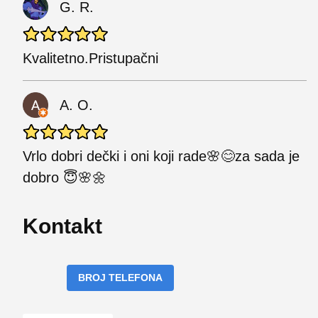
G. R.
Kvalitetno.Pristupačni
A. O.
Vrlo dobri dečki i oni koji rade🌸😊za sada je
dobro 😇🌸🌼
Kontakt
BROJ TELEFONA