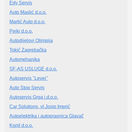
Edy Servis
Auto Maslić d.o.o.
Martić Auto d.o.o.
Pejki d.o.o.
Autodijelovi Olimpija
Tokić Zagrebačka
Automehanika
SF-AS USLUGE d.o.o.
Autoservis "Lever"
Auto Stop Servis
Autoservis Grga j.d.o.o.
Car Solutions, vl.Josip Imprić
Autoelektrika i autopraonica Glavač
Konil d.o.o.