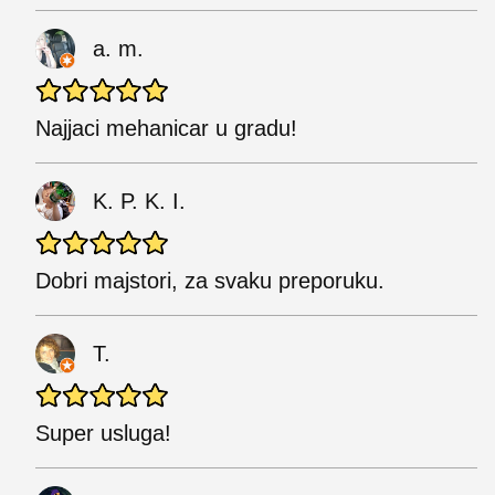
a. m.
Najjaci mehanicar u gradu!
K. P. K. I.
Dobri majstori, za svaku preporuku.
T.
Super usluga!