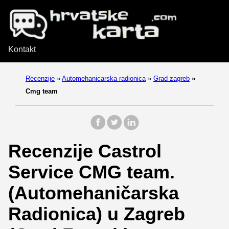
Kontakt
Recenzije
»
Automehanicarska radionica
»
Grad zagreb
»
Cmg team
Recenzije Castrol
Service CMG team.
(Automehaničarska
Radionica) u Zagreb