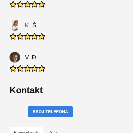
K. Š.
V. Đ.
Kontakt
BROJ TELEFONA
Prenio vlasnik
Sve