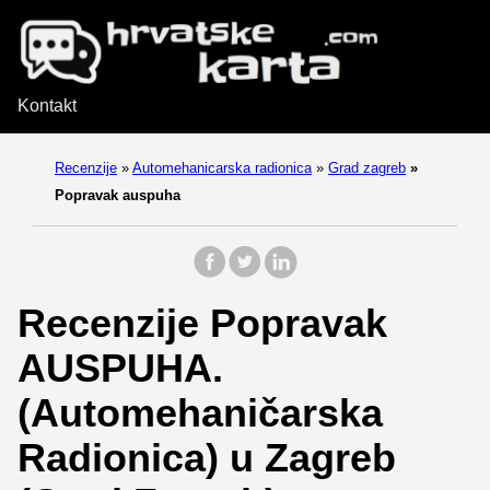
Kontakt
Recenzije
»
Automehanicarska radionica
»
Grad zagreb
»
Popravak auspuha
Recenzije Popravak
AUSPUHA.
(Automehaničarska
Radionica) u Zagreb