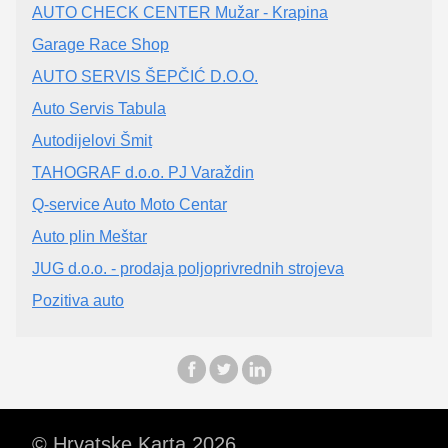
AUTO CHECK CENTER Mužar - Krapina
Garage Race Shop
AUTO SERVIS ŠEPČIĆ D.O.O.
Auto Servis Tabula
Autodijelovi Šmit
TAHOGRAF d.o.o. PJ Varaždin
Q-service Auto Moto Centar
Auto plin Meštar
JUG d.o.o. - prodaja poljoprivrednih strojeva
Pozitiva auto
© Hrvatske Karta 2026