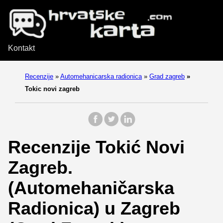
Kontakt
Recenzije
»
Automehanicarska radionica
»
Grad zagreb
»
Tokic novi zagreb
Recenzije Tokić Novi
Zagreb.
(Automehaničarska
Radionica) u Zagreb