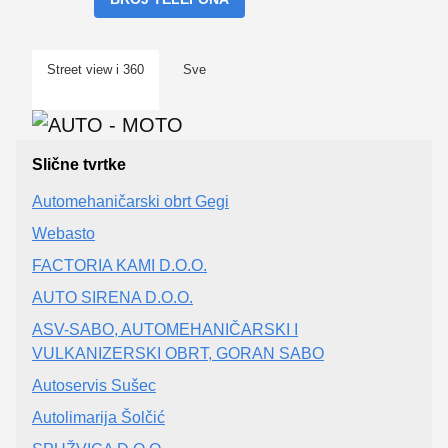
Street view i 360
Sve
Slične tvrtke
Automehaničarski obrt Gegi
Webasto
FACTORIA KAMI D.O.O.
AUTO SIRENA D.O.O.
ASV-SABO, AUTOMEHANIČARSKI I
VULKANIZERSKI OBRT, GORAN SABO
Autoservis Sušec
Autolimarija Šolčić