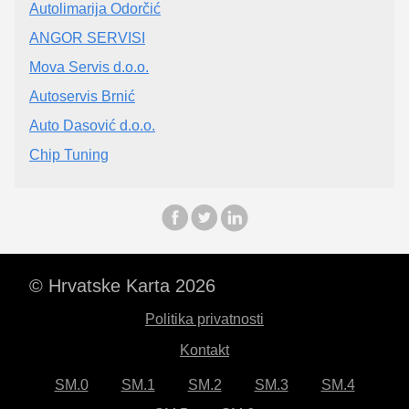
Autolimarija Odorčić
ANGOR SERVISI
Mova Servis d.o.o.
Autoservis Brnić
Auto Dasović d.o.o.
Chip Tuning
© Hrvatske Karta 2026
Politika privatnosti
Kontakt
SM.0
SM.1
SM.2
SM.3
SM.4