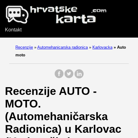
Kontakt
Recenzije
»
Automehanicarska radionica
»
Karlovacka
»
Auto
moto
Recenzije AUTO -
MOTO.
(Automehaničarska
Radionica) u Karlovac