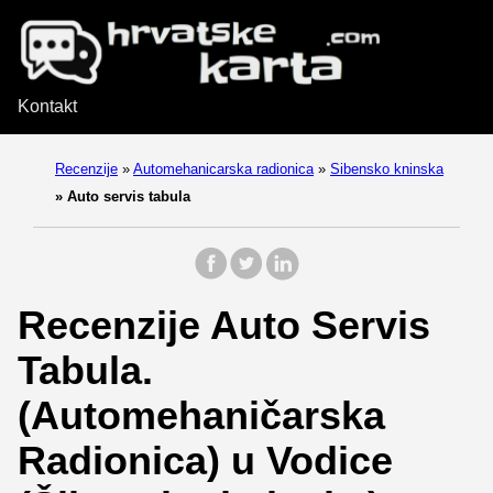
Kontakt
Recenzije
»
Automehanicarska radionica
»
Sibensko kninska
»
Auto servis tabula
Recenzije Auto Servis
Tabula.
(Automehaničarska
Radionica) u Vodice