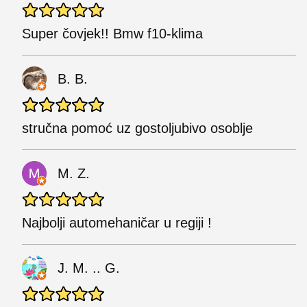
Super čovjek!! Bmw f10-klima
B. B.
stručna pomoć uz gostoljubivo osoblje
M. Z.
Najbolji automehaničar u regiji !
J. M. .. G.