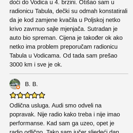
doći do Vodica u 4. brzini. Otišao sam u
radionicu Tabula, dečki su odmah konstatirali
da je kod zamjene kvačila u Poljskoj netko
krivo zavrnuo sajle mjenjača. Sutradan je
auto bio spreman. Cijena je također ok ako
netko ima problem preporučam radionicu
Tabula u Vodicama. Od tada sam prešao
3000 km i sve je ok.
B. B.
Odlična usluga. Audi smo odveli na
popravak. Nije radio kako treba i nije imao
performanse. Kad sam ga uzeo, opet je
radio odlično. Tako sam jučer sljedeći dan