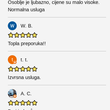
Osoblje je ljubazno, cijene su malo visoke.
Normalna usluga
W. B.
Topla preporuka!!
t. t.
Izvrsna usluga.
A. C.