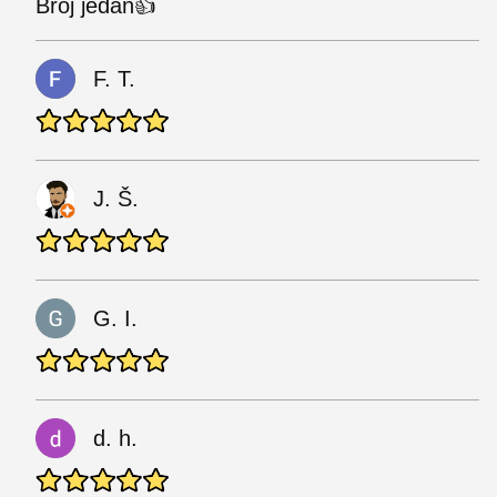
Broj jedan👍
F. T.
J. Š.
G. I.
d. h.