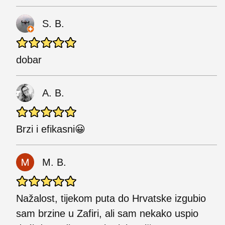
S. B.
dobar
A. B.
Brzi i efikasni😀
M. B.
Nažalost, tijekom puta do Hrvatske izgubio
sam brzine u Zafiri, ali sam nekako uspio