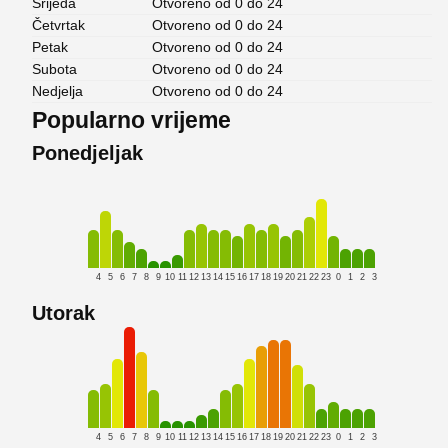
Srijeda
Otvoreno od 0 do 24
Četvrtak
Otvoreno od 0 do 24
Petak
Otvoreno od 0 do 24
Subota
Otvoreno od 0 do 24
Nedjelja
Otvoreno od 0 do 24
Popularno vrijeme
Ponedjeljak
4
5
6
7
8
9
10
11
12
13
14
15
16
17
18
19
20
21
22
23
0
1
2
3
Utorak
4
5
6
7
8
9
10
11
12
13
14
15
16
17
18
19
20
21
22
23
0
1
2
3