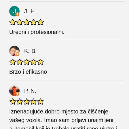
J. H.
Uredni i profesionalni.
K. B.
Brzo i efikasno
P. N.
Iznenađujuće dobro mjesto za čišćenje
vašeg vozila. Imao sam prljavi unajmljeni
automobil koji je trebalo vratiti rano ujutro i