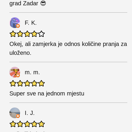
grad Zadar 😎
F. K.
Okej, ali zamjerka je odnos količine pranja za
uloženo.
m. m.
Super sve na jednom mjestu
I. J.