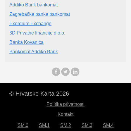
Addiko Bank bankomat
Zagrebačka banka bankomat
Exordium Exchange
3D Privatne financije d.o.o.
Banka Kovanica
Bankomat Addiko Bank
© Hrvatske Karta 2026
Politika privatnosti
Kontakt
SM.0
SM.1
SM.2
SM.3
SM.4