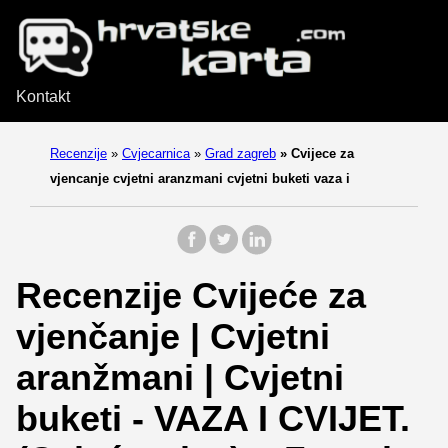
Kontakt
Recenzije
»
Cvjecarnica
»
Grad zagreb
»
Cvijece za
vjencanje cvjetni aranzmani cvjetni buketi vaza i
Recenzije Cvijeće za
vjenčanje | Cvjetni
aranžmani | Cvjetni
buketi - VAZA I CVIJET.