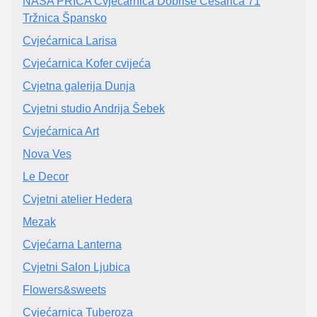
NAŠA PRIČA Cvjećarnica Dobriše Cesarića 71
Tržnica Špansko
Cvjećarnica Larisa
Cvjećarnica Kofer cvijeća
Cvjetna galerija Dunja
Cvjetni studio Andrija Šebek
Cvjećarnica Art
Nova Ves
Le Decor
Cvjetni atelier Hedera
Mezak
Cvjećarna Lanterna
Cvjetni Salon Ljubica
Flowers&sweets
Cvjećarnica Tuberoza