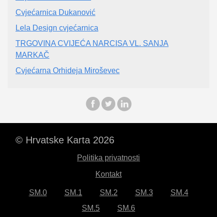
Cvjećarnica Dukanović
Lela Design cvjećarnica
TRGOVINA CVIJEĆA NARCISA VL. SANJA
MARKAČ
Cvjećarna Orhideja Miroševec
© Hrvatske Karta 2026
Politika privatnosti
Kontakt
SM.0
SM.1
SM.2
SM.3
SM.4
SM.5
SM.6