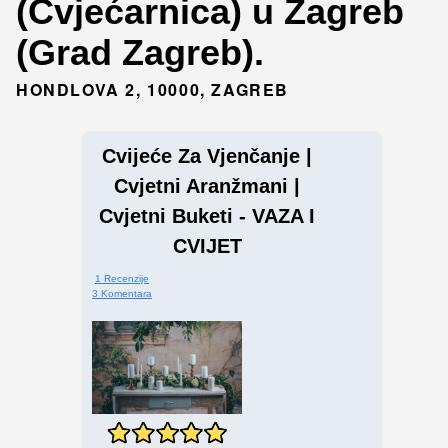
(Cvjećarnica) u Zagreb
(Grad Zagreb).
HONDLOVA 2, 10000, ZAGREB
Cvijeće Za Vjenčanje |
Cvjetni Aranžmani |
Cvjetni Buketi - VAZA I
CVIJET
1 Recenzije
3 Komentara