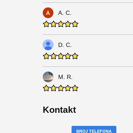
A. C.
D. C.
M. R.
Kontakt
BROJ TELEFONA