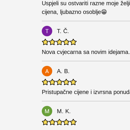
Uspjeli su ostvariti razne moje žel
cijena, ljubazno osoblje😁
T. Č.
Nova cvjecarna sa novim idejama.
A. B.
Pristupačne cijene i izvrsna ponud
M. K.