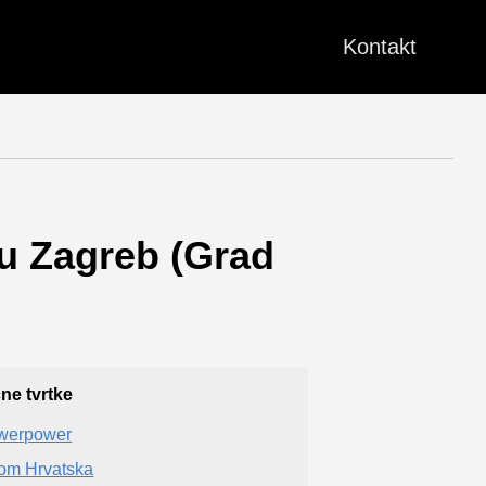
Kontakt
 u Zagreb (Grad
čne tvrtke
werpower
om Hrvatska