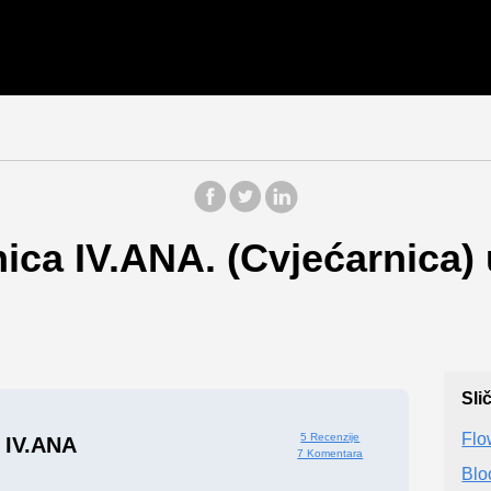
ica IV.ANA. (Cvjećarnica)
Sli
Flo
5 Recenzije
 IV.ANA
7 Komentara
Blo