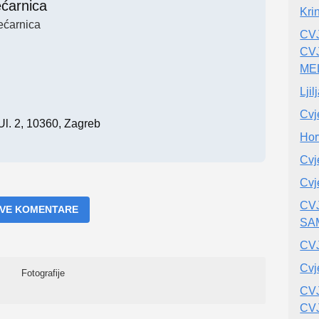
ećarnica
Kri
ećarnica
CV
CV
ME
Ljil
Cvje
l. 2, 10360, Zagreb
Hor
Cvj
Cvj
CV
 SVE KOMENTARE
SA
CV
Cvj
Fotografije
CV
CV