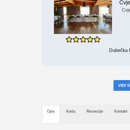
Cvj
Cvj
Dubečka U
VIDI
Opis
Karta
Recenzije
Kontakt