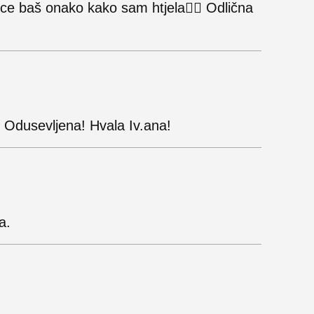
jice baš onako kako sam htjela👌🏼 Odlična
 Odusevljena! Hvala Iv.ana!
a.