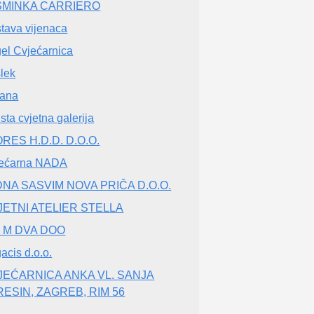
SMINKA CARRIERO
tava vijenaca
el Cvjećarnica
lek
jana
ista cvjetna galerija
RES H.D.D. D.O.O.
ećarna NADA
DNA SASVIM NOVA PRIČA D.O.O.
JETNI ATELIER STELLA
M M DVA DOO
acis d.o.o.
JEĆARNICA ANKA VL. SANJA
RESIN, ZAGREB, RIM 56