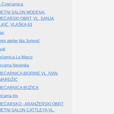
n Cvjećarnica
JETNI SALON MODENA,
JEĆARSKI OBRT, VL. SANJA
LKIĆ, VLAŠKA 63
jan
tni atelier Ida Jurjević
vat
ećarnica La Marco
ecarna Nevenka
JEĆARNICA BIORINE VL. IVAN
MARDŽIĆ
JEĆARNICA BOŽICA
ećarna Iris
JEĆARSKO - ARANŽERSKI OBRT
JETNI SALON CATTLEYA VL.