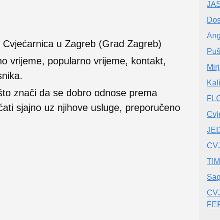
JA
Dos
Ang
, Cvjećarnica u Zagreb (Grad Zagreb)
Puš
no vrijeme, popularno vrijeme, kontakt,
Mir
snika.
Kal
 što znači da se dobro odnose prema
FLO
ećati sjajno uz njihove usluge, preporučeno
Cvj
JE
CV
TI
Sag
CV
FE