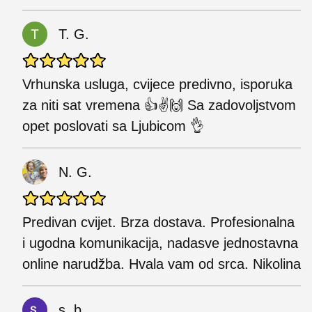
T. G.
Vrhunska usluga, cvijece predivno, isporuka
za niti sat vremena 👍✌️🙌 Sa zadovoljstvom
opet poslovati sa Ljubicom 👌
N. G.
Predivan cvijet. Brza dostava. Profesionalna
i ugodna komunikacija, nadasve jednostavna
online narudžba. Hvala vam od srca. Nikolina
s. b.