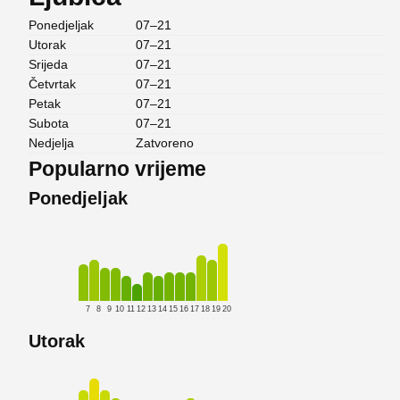
Ponedjeljak
07–21
Utorak
07–21
Srijeda
07–21
Četvrtak
07–21
Petak
07–21
Subota
07–21
Nedjelja
Zatvoreno
Popularno vrijeme
Ponedjeljak
7
8
9
10
11
12
13
14
15
16
17
18
19
20
Utorak