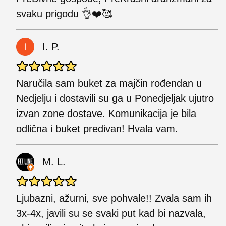
svaku prigodu 👌❤️🥰
I. P.
Naručila sam buket za majčin rođendan u
Nedjelju i dostavili su ga u Ponedjeljak ujutro
izvan zone dostave. Komunikacija je bila
odlična i buket predivan! Hvala vam.
M. L.
Ljubazni, ažurni, sve pohvale!! Zvala sam ih
3x-4x, javili su se svaki put kad bi nazvala,