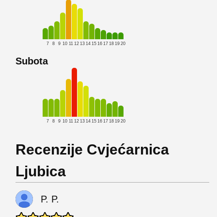
7
8
9
10
11
12
13
14
15
16
17
18
19
20
Subota
7
8
9
10
11
12
13
14
15
16
17
18
19
20
Recenzije Cvjećarnica
Ljubica
P. P.