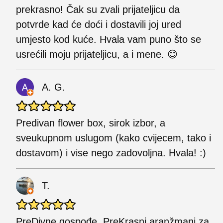
prekrasno! Čak su zvali prijateljicu da
potvrde kad će doći i dostavili joj ured
umjesto kod kuće. Hvala vam puno što se
usrećili moju prijateljicu, a i mene. 😊
A. G.
Predivan flower box, sirok izbor, a
sveukupnom uslugom (kako cvijecem, tako i
dostavom) i vise nego zadovoljna. Hvala! :)
T.
PreDivne gospođe, PreKrasni aranžmani za