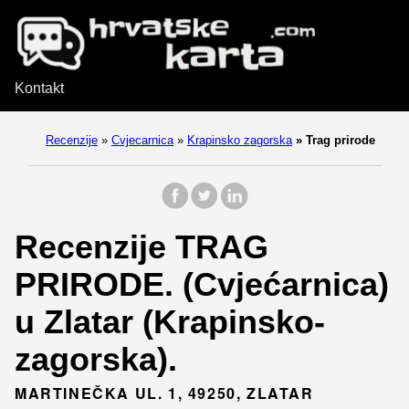
Kontakt
Recenzije
»
Cvjecarnica
»
Krapinsko zagorska
»
Trag prirode
Recenzije TRAG
PRIRODE. (Cvjećarnica)
u Zlatar (Krapinsko-
zagorska).
MARTINEČKA UL. 1, 49250, ZLATAR