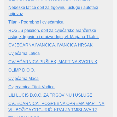
Nebeske latice obrt za trgovinu, usluge i autotaxi
prijevoz
Tijan - Pogrebno i cvjećarnica
ROSES passion, obrt za cvjećarsko aranžerske
usluge, trgovinu i proizvodnju, vl. Marjana Tkalec
CVJEĆARNA IVANČICA, IVANČICA HRŠAK
Cvjećarna Latica
CVJEĆARNICA PUŠLEK, MARTINA SVORNIK
OLIMP D.O.O.
Cvjećarna Maca
Cvjećarnica Fijok Vodice
LILI LUCIS D.O.O. ZA TRGOVINU I USLUGE
CVJEĆARNICA I POGREBNA OPREMA MARTINA
VL. BOŽICA GRGURIĆ, KRALJA TMISLAVA 12