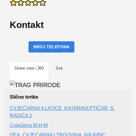
Kontakt
BROJ TELEFONA
Street view i 360
Sve
Slične tvrtke
CVJEĆARNA 4 LATICE, KATARINA PTIČAR, S.
RADIĆA 1
Cvjećarna M-H-M
GEA, CVJEĆARNA I TRGOVINA, IVA RIBIĆ