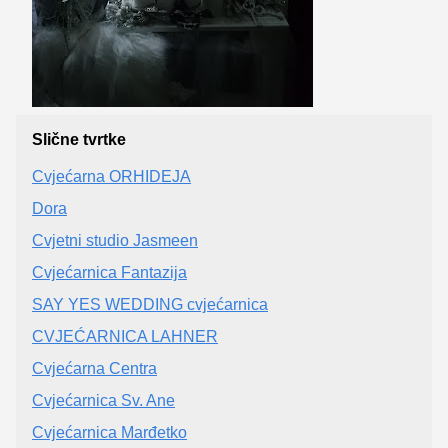
Slične tvrtke
Cvjećarna ORHIDEJA
Dora
Cvjetni studio Jasmeen
Cvjećarnica Fantazija
SAY YES WEDDING cvjećarnica
CVJEĆARNICA LAHNER
Cvjećarna Centra
Cvjećarnica Sv. Ane
Cvjećarnica Marđetko