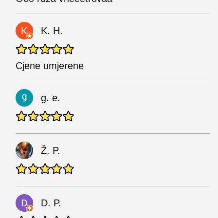
K. H.
Cjene umjerene
g. e.
Ž. P.
D. P.