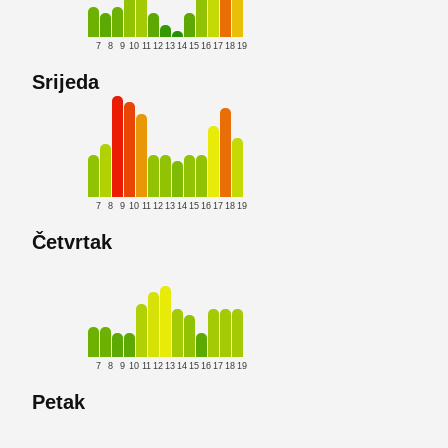
7
8
9
10
11
12
13
14
15
16
17
18
19
Srijeda
7
8
9
10
11
12
13
14
15
16
17
18
19
Četvrtak
7
8
9
10
11
12
13
14
15
16
17
18
19
Petak