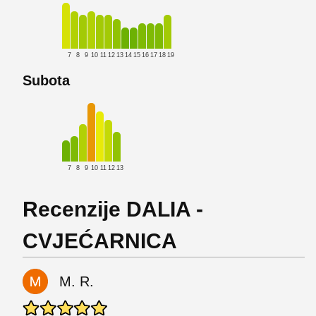
7
8
9
10
11
12
13
14
15
16
17
18
19
Subota
7
8
9
10
11
12
13
Recenzije DALIA -
CVJEĆARNICA
M. R.