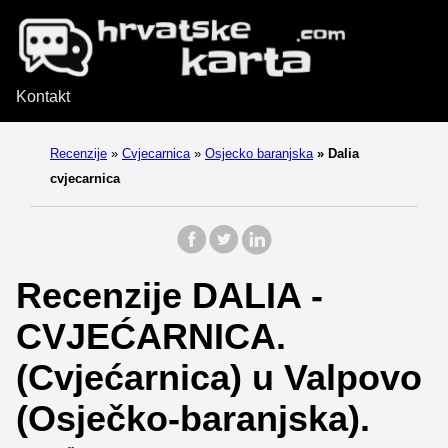
Kontakt
Recenzije
»
Cvjecarnica
»
Osjecko baranjska
»
Dalia
cvjecarnica
Recenzije DALIA -
CVJEĆARNICA.
(Cvjećarnica) u Valpovo
(Osječko-baranjska).