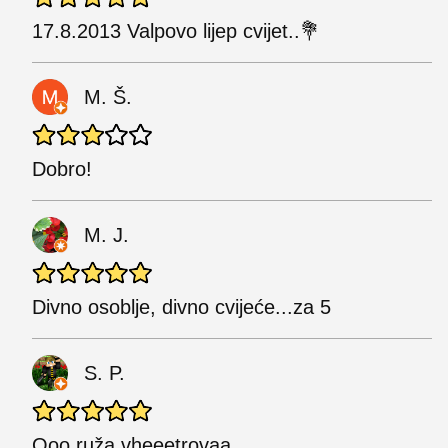
17.8.2013 Valpovo lijep cvijet..💐
M. Š.
Dobro!
M. J.
Divno osoblje, divno cvijeće...za 5
S. P.
Ooo ruža vheeetrovaa