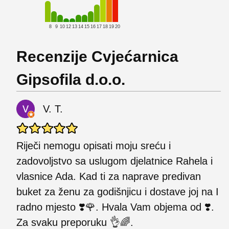
8
9
10
12
13
14
15
16
17
18
19
20
Recenzije Cvjećarnica
Gipsofila d.o.o.
V. T.
Riječi nemogu opisati moju sreću i
zadovoljstvo sa uslugom djelatnice Rahela i
vlasnice Ada. Kad ti za naprave predivan
buket za ženu za godišnjicu i dostave joj na I
radno mjesto ❣️🌹. Hvala Vam objema od ❣️.
Za svaku preporuku 👌🌈.