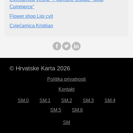
Commerce"
Flower shop Lipi cvit
Cvjećarnica Kristijan
© Hrvatske Karta 2026
Politika privatnosti
Kontakt
SM.0
SM.1
SM.2
SM.3
SM.4
SM.5
SM.6
SM