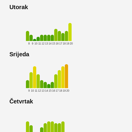
Utorak
8
9
10
11
12
13
14
15
16
17
18
19
20
Srijeda
9
10
11
12
13
14
15
16
17
18
19
20
Četvrtak