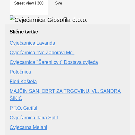
Street view i 360
Sve
Slične tvrtke
Cvjećarnica Lavanda
Cvjećarnica "Ne Zaboravi Me"
Cvjećarnica "Šareni cvit" Dostava cvijeća
Potočnica
Fiori Kaštela
MAJČIN SAN, OBRT ZA TRGOVINU, VL. SANDRA
ŠIKIĆ
P.T.O. Gariful
Cvjećarnica Ilaria Split
Cvjećarna Melani