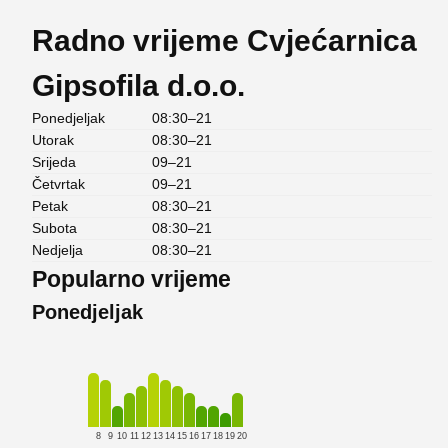
Radno vrijeme Cvjećarnica
Gipsofila d.o.o.
Ponedjeljak
08:30–21
Utorak
08:30–21
Srijeda
09–21
Četvrtak
09–21
Petak
08:30–21
Subota
08:30–21
Nedjelja
08:30–21
Popularno vrijeme
Ponedjeljak
8
9
10
11
12
13
14
15
16
17
18
19
20