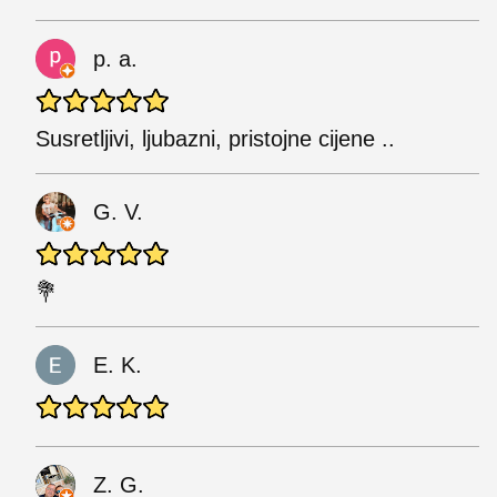
p. a.
Susretljivi, ljubazni, pristojne cijene ..
G. V.
💐
E. K.
Z. G.