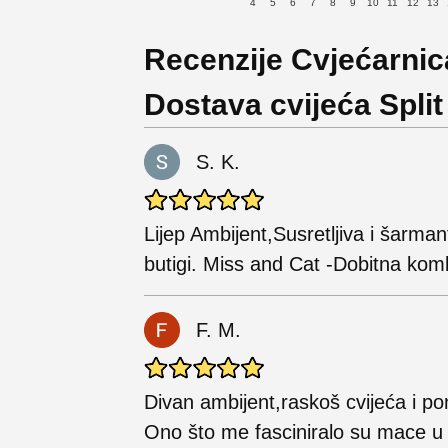
4
5
6
7
8
9
10
11
12
13
Recenzije Cvjećarnic
Dostava cvijeća Split
S. K.
Lijep Ambijent,Susretljiva i šarma
butigi. Miss and Cat -Dobitna komb
F. M.
Divan ambijent,raskoš cvijeća i p
Ono što me fasciniralo su mace u 