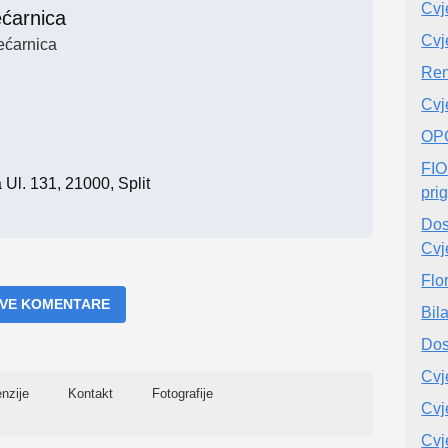
Cvj
ećarnica
Cvj
ećarnica
Ren
Cvj
OP
FIO
Ul. 131, 21000, Split
pri
Dos
Cvj
Flo
 SVE KOMENTARE
Bil
Dos
Cvj
nzije
Kontakt
Fotografije
Cvj
Cvj