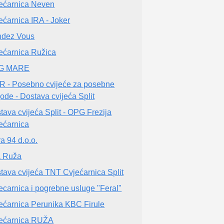
ećarnica Neven
ećarnica IRA - Joker
dez Vous
ećarnica Ružica
G MARE
R - Posebno cvijeće za posebne
gode - Dostava cvijeća Split
tava cvijeća Split - OPG Frezija
ećarnica
ra 94 d.o.o.
a Ruža
tava cvijeća TNT Cvjećarnica Split
ecarnica i pogrebne usluge "Feral"
ećarnica Perunika KBC Firule
ećarnica RUŽA