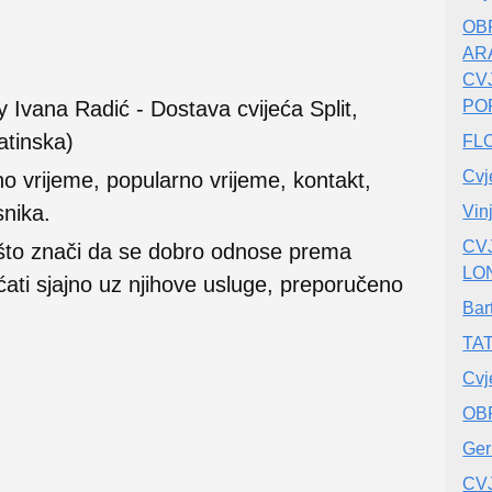
OB
AR
CV
 Ivana Radić - Dostava cvijeća Split,
PO
atinska)
FLO
Cvj
no vrijeme, popularno vrijeme, kontakt,
snika.
Vin
CV
 što znači da se dobro odnose prema
LO
ećati sjajno uz njihove usluge, preporučeno
Bar
TAT
Cvj
OB
Ger
CV