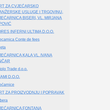
RT ZA CVJEĆARSKO
ANŽERSKE USLUGE I TRGOVINU,
JEĆARNICA BISERI, VL. MIRJANA
POVIĆ
RES INFERNI ULTIMA D.O.O.
ecarnica Conte de fees
jeta
JEĆARNICA KALA VL. IVANA
NČAR
tolo Trade d.o.o.
AMI D.O.O.
ećarnice
RT ZA PROIZVODNJU I POPRAVAK
bera
JEĆARNICA FONTANA