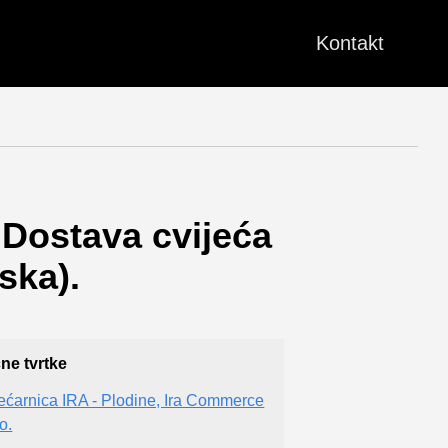
Kontakt
 Dostava cvijeća
ska).
čne tvrtke
ećarnica IRA - Plodine, Ira Commerce
o.