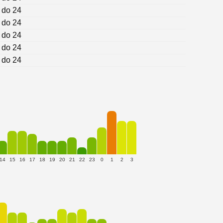
 do 24
 do 24
 do 24
 do 24
 do 24
14
15
16
17
18
19
20
21
22
23
0
1
2
3