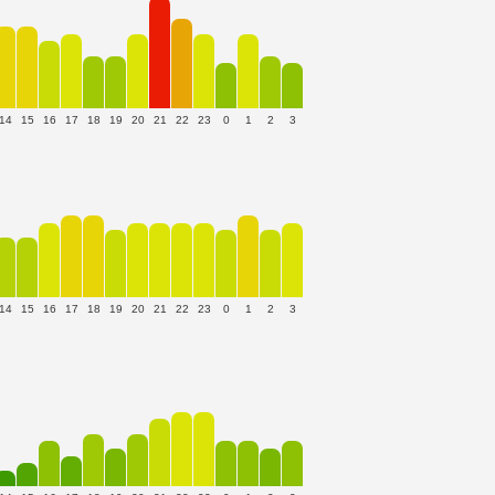
14
15
16
17
18
19
20
21
22
23
0
1
2
3
14
15
16
17
18
19
20
21
22
23
0
1
2
3