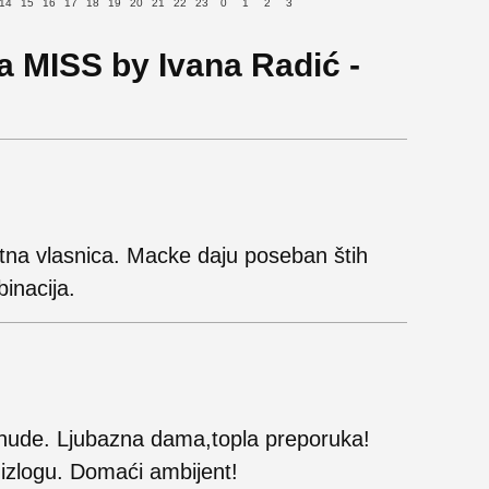
14
15
16
17
18
19
20
21
22
23
0
1
2
3
a MISS by Ivana Radić -
ntna vlasnica. Macke daju poseban štih
inacija.
onude. Ljubazna dama,topla preporuka!
izlogu. Domaći ambijent!