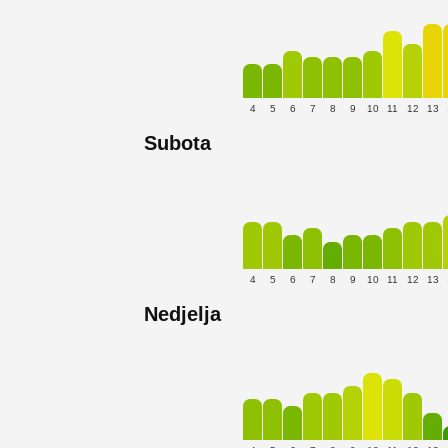
4
5
6
7
8
9
10
11
12
13
Subota
4
5
6
7
8
9
10
11
12
13
Nedjelja