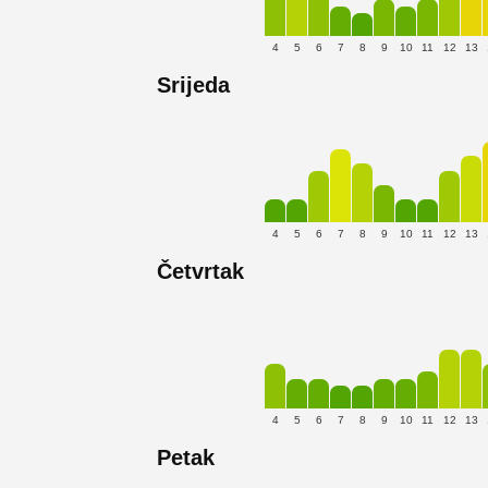
4
5
6
7
8
9
10
11
12
13
Srijeda
4
5
6
7
8
9
10
11
12
13
Četvrtak
4
5
6
7
8
9
10
11
12
13
Petak