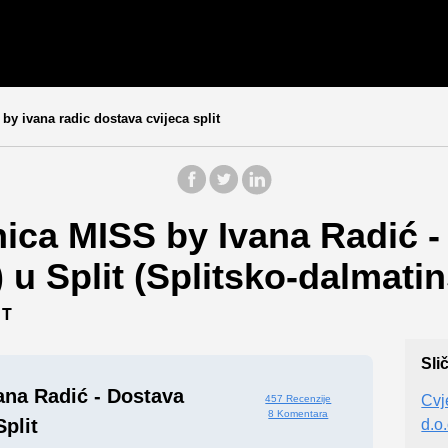
by ivana radic dostava cvijeca split
ica MISS by Ivana Radić -
) u Split (Splitsko-dalmatin
IT
Sli
ana Radić - Dostava
Cvj
457 Recenzije
8 Komentara
Split
d.o.