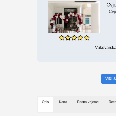
Cvj
Cvj
Vukovarska 
VIDI
Opis
Karta
Radno vrijeme
Rece