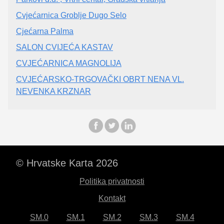
Cvjećarnica Groblje Dugo Selo
Cjećarna Palma
SALON CVIJEĆA KASTAV
CVJEĆARNICA MAGNOLIJA
CVJEĆARSKO-TRGOVAČKI OBRT NENA VL.
NEVENKA KRZNAR
© Hrvatske Karta 2026
Politika privatnosti
Kontakt
SM.0
SM.1
SM.2
SM.3
SM.4