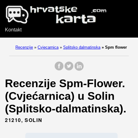
Kontakt
Recenzije
»
Cvjecarnica
»
Splitsko dalmatinska
»
Spm flower
Recenzije Spm-Flower.
(Cvjećarnica) u Solin
(Splitsko-dalmatinska).
21210, SOLIN