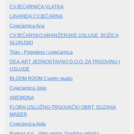
CVJEĆARNICA VLATKA
LAVANDA CVJEĆARNA
Cvjećarnica Ana
CVJEĆARSKO ARANŽERSKE USLUGE, BOŽICA
SLUNJSKI
Tijan - Pogrebno i cvjećarnica
DEA-ART JEDNOSTAVNO D.O.O. ZA TRGOVINU I
USLUGE
BLOOM ROOM Cvjetni studio
Cvjećarnica Jolie
ANEMONA
FLORA USLUŽNO-TRGOVAČKI OBRT, SUZANA
MAĐER
Cvjećarnica Aida
Parkovi d.d. , Vrtni centar, Gradska vrtlarija