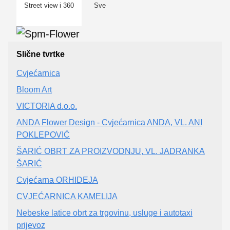
Street view i 360
Sve
Slične tvrtke
Cvjećarnica
Bloom Art
VICTORIA d.o.o.
ANDA Flower Design - Cvjećarnica ANDA, VL. ANI
POKLEPOVIĆ
ŠARIĆ OBRT ZA PROIZVODNJU, VL. JADRANKA
ŠARIĆ
Cvjećarna ORHIDEJA
CVJEĆARNICA KAMELIJA
Nebeske latice obrt za trgovinu, usluge i autotaxi
prijevoz