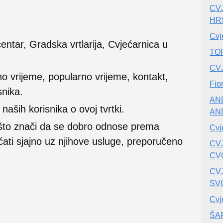
CV
HR
Cvj
centar, Gradska vrtlarija, Cvjećarnica u
TO
CV
no vrijeme, popularno vrijeme, kontakt,
Fio
snika.
AND
ših korisnika o ovoj tvrtki.
AN
 što znači da se dobro odnose prema
Cvj
ećati sjajno uz njihove usluge, preporučeno
CV
CV
CV
SV
Cvj
ŠA