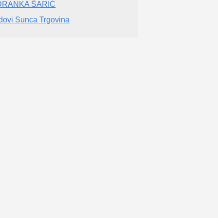
DRANKA ŠARIĆ
dovi Sunca Trgovina