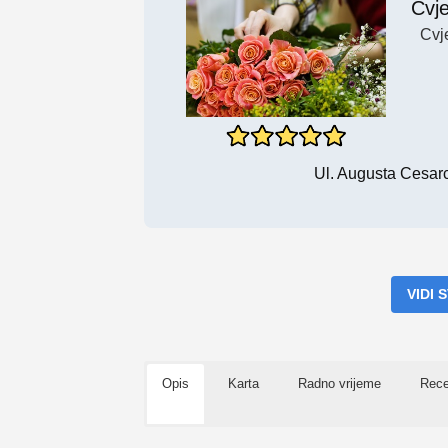
Cvj
Cvj
Ul. Augusta Cesarc
VIDI
Opis
Karta
Radno vrijeme
Rece