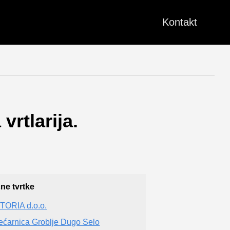
Kontakt
vrtlarija.
čne tvrtke
TORIA d.o.o.
ećarnica Groblje Dugo Selo