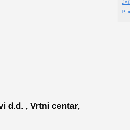
JA
Plo
d.d. , Vrtni centar,