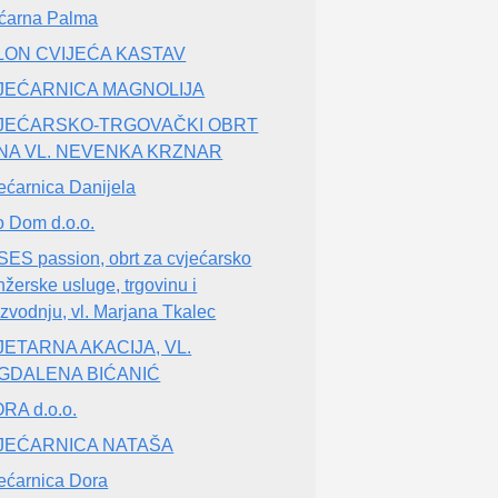
ćarna Palma
LON CVIJEĆA KASTAV
JEĆARNICA MAGNOLIJA
JEĆARSKO-TRGOVAČKI OBRT
NA VL. NEVENKA KRZNAR
ećarnica Danijela
o Dom d.o.o.
ES passion, obrt za cvjećarsko
nžerske usluge, trgovinu i
izvodnju, vl. Marjana Tkalec
JETARNA AKACIJA, VL.
GDALENA BIĆANIĆ
RA d.o.o.
JEĆARNICA NATAŠA
ećarnica Dora