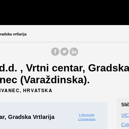
radska vrtlarija
.d. , Vrtni centar, Gradska 
anec (Varaždinska).
 IVANEC, HRVATSKA
Sli
VIC
1 Recenzije
ar, Gradska Vrtlarija
1 Komentara
Cvj