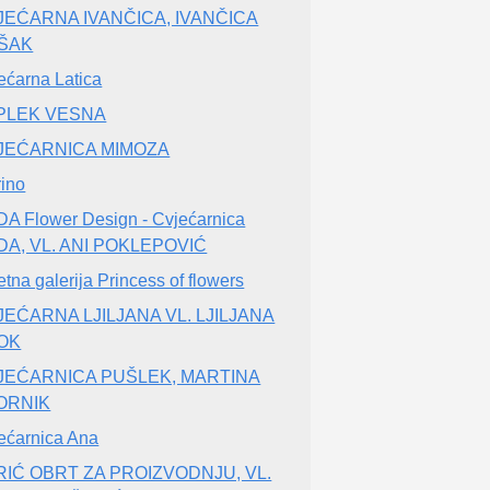
JEĆARNA IVANČICA, IVANČICA
ŠAK
ećarna Latica
PLEK VESNA
JEĆARNICA MIMOZA
rino
A Flower Design - Cvjećarnica
DA, VL. ANI POKLEPOVIĆ
etna galerija Princess of flowers
JEĆARNA LJILJANA VL. LJILJANA
OK
JEĆARNICA PUŠLEK, MARTINA
ORNIK
ećarnica Ana
RIĆ OBRT ZA PROIZVODNJU, VL.