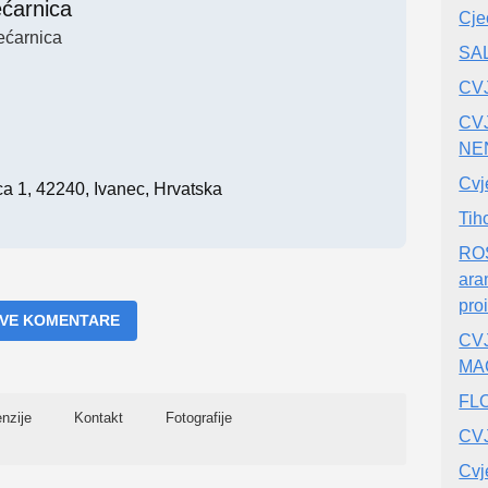
ećarnica
Cje
ećarnica
SA
CV
CV
NE
Cvj
a 1, 42240, Ivanec, Hrvatska
Tih
ROS
ara
pro
 SVE KOMENTARE
CV
MA
FLO
nzije
Kontakt
Fotografije
CV
Cvj