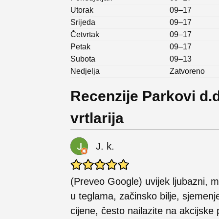
Utorak
09–17
Srijeda
09–17
Četvrtak
09–17
Petak
09–17
Subota
09–13
Nedjelja
Zatvoreno
Recenzije Parkovi d.d
vrtlarija
J. k.
(Preveo Google) uvijek ljubazni, m
u teglama, začinsko bilje, sjemenj
cijene, često nailazite na akcijske