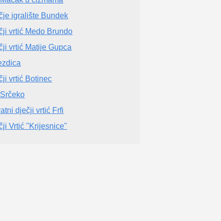
čje igralište Bundek
čji vrtić Medo Brundo
čji vrtić Matije Gupca
ezdica
ji vrtić Botinec
Srčeko
atni dječji vrtić Frfi
ji Vrtić "Krijesnice"