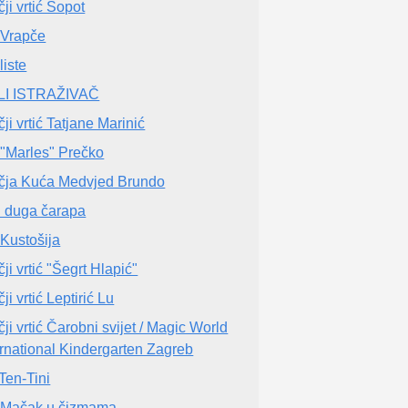
ji vrtić Sopot
Vrapče
liste
LI ISTRAŽIVAČ
ji vrtić Tatjane Marinić
"Marles" Prečko
čja Kuća Medvjed Brundo
i duga čarapa
Kustošija
ji vrtić "Šegrt Hlapić"
ji vrtić Leptirić Lu
čji vrtić Čarobni svijet / Magic World
ernational Kindergarten Zagreb
Ten-Tini
Mačak u čizmama