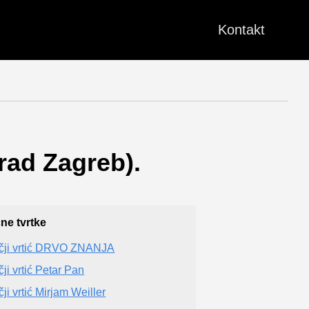
Kontakt
Grad Zagreb).
čne tvrtke
čji vrtić DRVO ZNANJA
čji vrtić Petar Pan
ji vrtić Mirjam Weiller