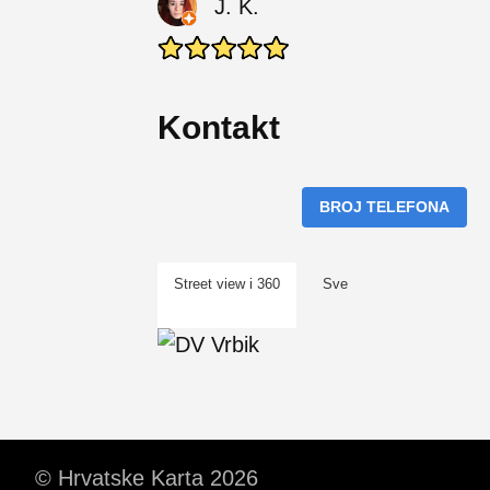
J. K.
Kontakt
BROJ TELEFONA
Street view i 360
Sve
© Hrvatske Karta 2026