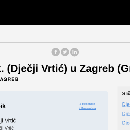
 (Dječji Vrtić) u Zagreb (
 ZAGREB
Sli
Dje
3 Recenzije
ik
2 Komentara
Dje
ji Vrtić
Dječ
ji Vrtić