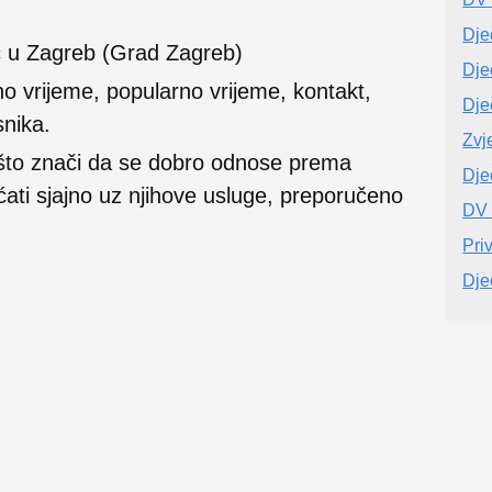
Dje
tić u Zagreb (Grad Zagreb)
Dje
no vrijeme, popularno vrijeme, kontakt,
Dje
snika.
Zvj
 što znači da se dobro odnose prema
Dječ
ećati sjajno uz njihove usluge, preporučeno
DV 
Priv
Dječ