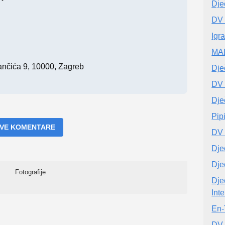
Dječ
DV 
Igra
MA
ančića 9, 10000, Zagreb
Dječ
DV 
Dje
Pip
 SVE KOMENTARE
DV 
Dječ
Dječ
Fotografije
Dje
Int
En-
DV 