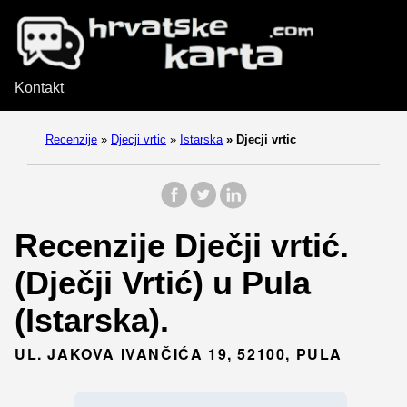
Kontakt
Recenzije
»
Djecji vrtic
»
Istarska
»
Djecji vrtic
Recenzije Dječji vrtić.
(Dječji Vrtić) u Pula
(Istarska).
UL. JAKOVA IVANČIĆA 19, 52100, PULA