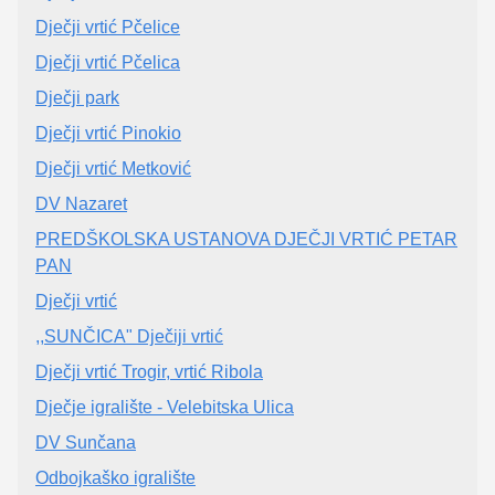
Dječji vrtić Pčelice
Dječji vrtić Pčelica
Dječji park
Dječji vrtić Pinokio
Dječji vrtić Metković
DV Nazaret
PREDŠKOLSKA USTANOVA DJEČJI VRTIĆ PETAR
PAN
Dječji vrtić
,,SUNČICA" Dječiji vrtić
Dječji vrtić Trogir, vrtić Ribola
Dječje igralište - Velebitska Ulica
DV Sunčana
Odbojkaško igralište