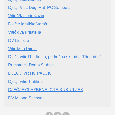
Dječji Vrtić Dugi Rat- PO Sumpetar
Vrtić Vladimir Nazor
Dječje Igralište Varoš
Vrtić dva Prijatelja
DV Brnistra
Vrtić Milo Dijete
Dječji vrtić Rin-tin-tin, područna skupina "Pinguino"
Pumptrack Donja Stubica
DJEČJI VRTIĆ PALČIĆ
Dječji vrtić Tintilinić
DJEČJE GLAZBENE IGRE KUKURIJEK
DV Milana Sachsa