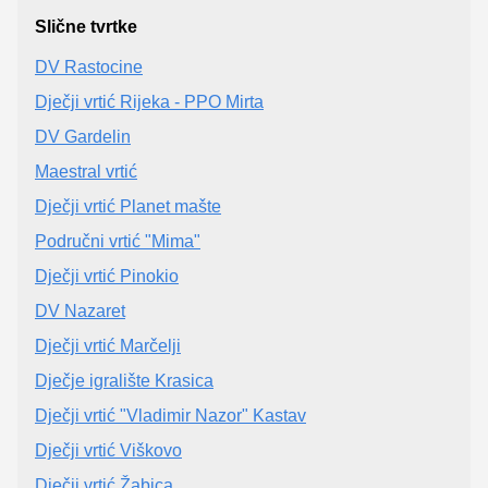
Slične tvrtke
DV Rastocine
Dječji vrtić Rijeka - PPO Mirta
DV Gardelin
Maestral vrtić
Dječji vrtić Planet mašte
Područni vrtić "Mima"
Dječji vrtić Pinokio
DV Nazaret
Dječji vrtić Marčelji
Dječje igralište Krasica
Dječji vrtić "Vladimir Nazor" Kastav
Dječji vrtić Viškovo
Dječji vrtić Žabica