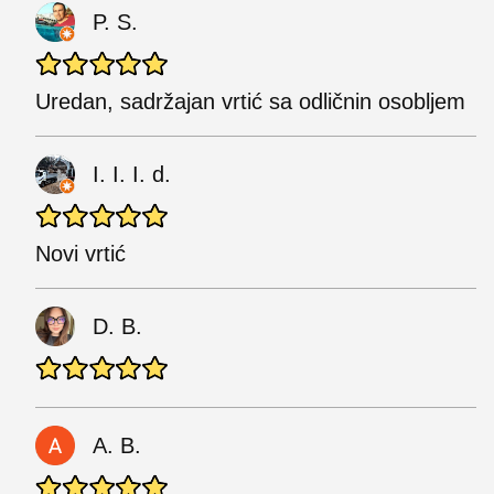
P. S.
Uredan, sadržajan vrtić sa odličnin osobljem
I. I. I. d.
Novi vrtić
D. B.
A. B.