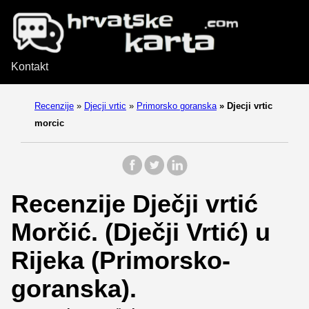
Kontakt
Recenzije
»
Djecji vrtic
»
Primorsko goranska
»
Djecji vrtic
morcic
Recenzije Dječji vrtić
Morčić. (Dječji Vrtić) u
Rijeka (Primorsko-
goranska).