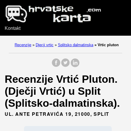
Kontakt
Recenzije
»
Djecji vrtic
»
Splitsko dalmatinska
»
Vrtic pluton
Recenzije Vrtić Pluton.
(Dječji Vrtić) u Split
(Splitsko-dalmatinska).
UL. ANTE PETRAVIĆA 19, 21000, SPLIT