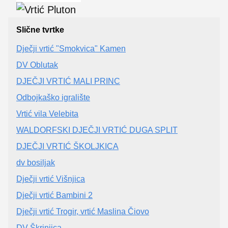
Slične tvrtke
Dječji vrtić "Smokvica" Kamen
DV Oblutak
DJEČJI VRTIĆ MALI PRINC
Odbojkaško igralište
Vrtić vila Velebita
WALDORFSKI DJEČJI VRTIĆ DUGA SPLIT
DJEČJI VRTIĆ ŠKOLJKICA
dv bosiljak
Dječji vrtić Višnjica
Dječji vrtić Bambini 2
Dječji vrtić Trogir, vrtić Maslina Čiovo
DV Škrinjica