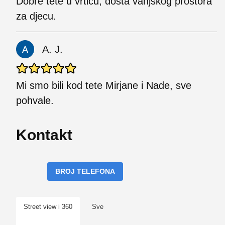
Dobre tete u vrtiću, dosta vanjskog prostora
za djecu.
A. J.
Mi smo bili kod tete Mirjane i Nade, sve
pohvale.
Kontakt
BROJ TELEFONA
Street view i 360
Sve