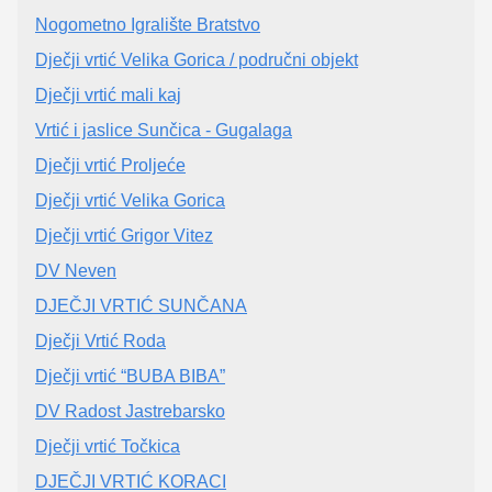
Nogometno Igralište Bratstvo
Dječji vrtić Velika Gorica / područni objekt
Dječji vrtić mali kaj
Vrtić i jaslice Sunčica - Gugalaga
Dječji vrtić Proljeće
Dječji vrtić Velika Gorica
Dječji vrtić Grigor Vitez
DV Neven
DJEČJI VRTIĆ SUNČANA
Dječji Vrtić Roda
Dječji vrtić “BUBA BIBA”
DV Radost Jastrebarsko
Dječji vrtić Točkica
DJEČJI VRTIĆ KORACI