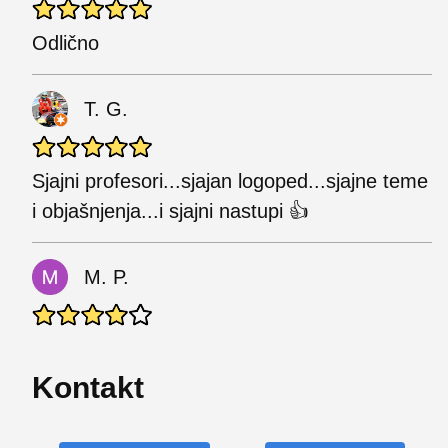
Odlično
T. G.
Sjajni profesori...sjajan logoped...sjajne teme
i objašnjenja...i sjajni nastupi 👍
M. P.
Kontakt