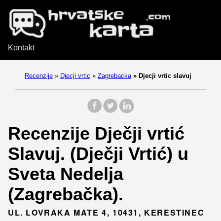
Kontakt
Recenzije
»
Djecji vrtic
»
Zagrebacka
»
Djecji vrtic slavuj
Recenzije Dječji vrtić
Slavuj. (Dječji Vrtić) u
Sveta Nedelja
(Zagrebačka).
UL. LOVRAKA MATE 4, 10431, KERESTINEC