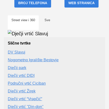
BROJ TELEFONA
WEB STRANICA
Street view i 360
Sve
Slične tvrtke
DV Slavuj
Nogometno Igralište Bestovje
Dječji park
Dječji vrtić DIDI
Područni vrtić Ciciban
Dječji vrtić Žirek
Dječji vrtić “Vrapčić”
Dječji vrtić "Din-don"