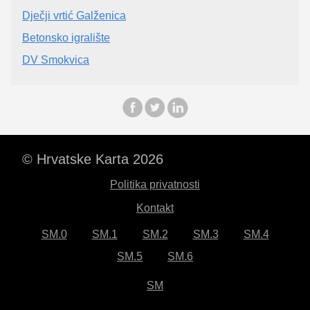
Dječji vrtić Galženica
Betonsko igralište
DV Smokvica
© Hrvatske Karta 2026
Politika privatnosti
Kontakt
SM.0
SM.1
SM.2
SM.3
SM.4
SM.5
SM.6
SM