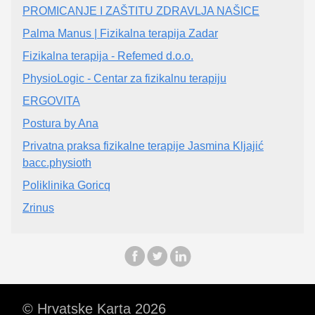
PROMICANJE I ZAŠTITU ZDRAVLJA NAŠICE
Palma Manus | Fizikalna terapija Zadar
Fizikalna terapija - Refemed d.o.o.
PhysioLogic - Centar za fizikalnu terapiju
ERGOVITA
Postura by Ana
Privatna praksa fizikalne terapije Jasmina Kljajić
bacc.physioth
Poliklinika Goricq
Zrinus
© Hrvatske Karta 2026