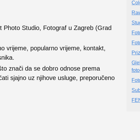
Col
Raw
Stu
rt Photo Studio, Fotograf u Zagreb (Grad
Fot
Fot
no vrijeme, popularno vrijeme, kontakt,
Pri
snika.
Gle
 što znači da se dobro odnose prema
fot
ećati sjajno uz njihove usluge, preporučeno
Fot
Sub
FEN