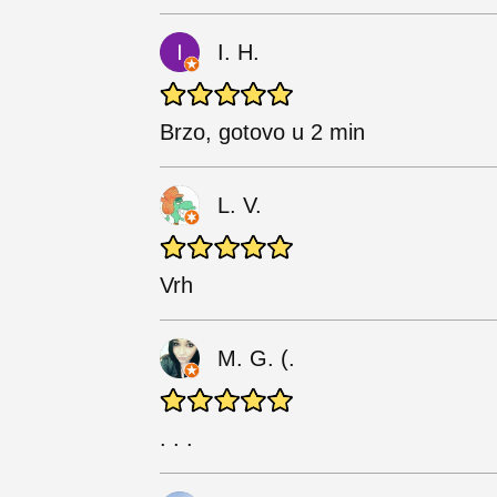
I. H.
Brzo, gotovo u 2 min
L. V.
Vrh
M. G. (.
. . .