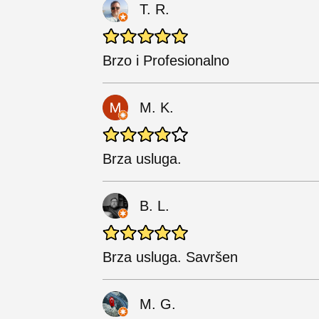
T. R.
Brzo i Profesionalno
M. K.
Brza usluga.
B. L.
Brza usluga. Savršen
M. G.