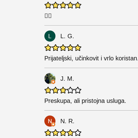
👍🏻
L. G.
Prijateljski, učinkovit i vrlo korist
J. M.
Preskupa, ali pristojna usluga.
N. R.