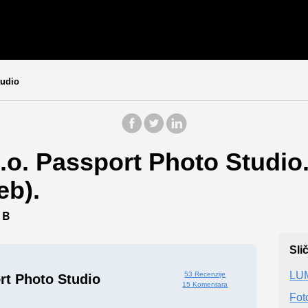
tudio
.o. Passport Photo Studio.
eb).
EB
Sli
LUM
53 Recenzije
rt Photo Studio
15 Komentara
Fot