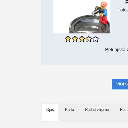
F
Fotog
Petrinjska 
VIDI
Opis
Karta
Radno vrijeme
Rece