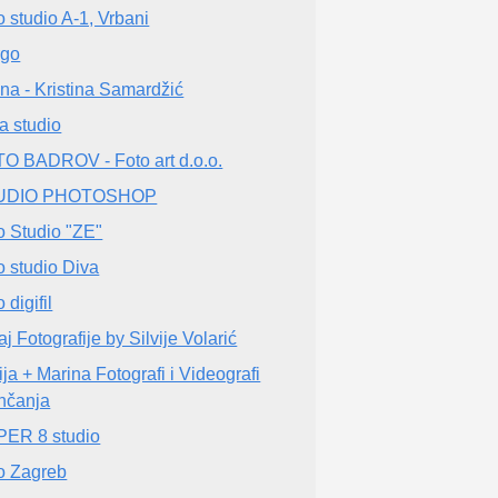
o studio A-1, Vrbani
rgo
ina - Kristina Samardžić
ra studio
O BADROV - Foto art d.o.o.
UDIO PHOTOSHOP
o Studio "ZE"
o studio Diva
 digifil
j Fotografije by Silvije Volarić
ija + Marina Fotografi i Videografi
nčanja
ER 8 studio
o Zagreb