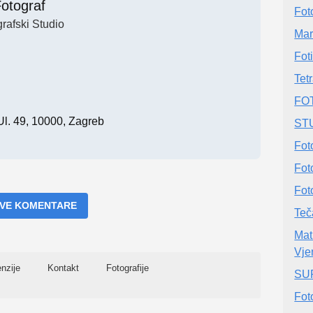
otograf
Fot
rafski Studio
Ma
Fot
Tet
FOT
Ul. 49, 10000, Zagreb
ST
Fot
Fot
Foto
 SVE KOMENTARE
Teča
Mat
Vje
nzije
Kontakt
Fotografije
SUP
Fot