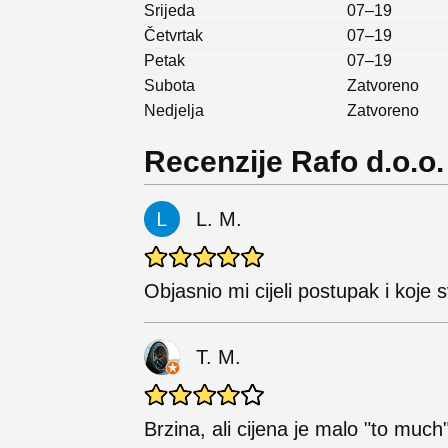
Srijeda
07–19
Četvrtak
07–19
Petak
07–19
Subota
Zatvoreno
Nedjelja
Zatvoreno
Recenzije Rafo d.o.o
L. M.
Objasnio mi cijeli postupak i koje
T. M.
Brzina, ali cijena je malo "to much"