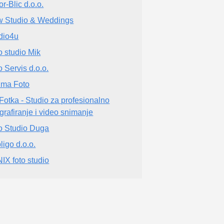
or-Blic d.o.o.
 Studio & Weddings
dio4u
o studio Mik
o Servis d.o.o.
zma Foto
Fotka - Studio za profesionalno
ografiranje i video snimanje
o Studio Duga
ligo d.o.o.
IX foto studio