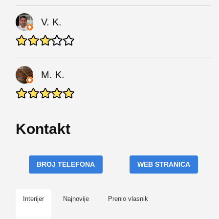
V. K.
M. K.
Kontakt
BROJ TELEFONA
WEB STRANICA
Interijer
Najnovije
Prenio vlasnik