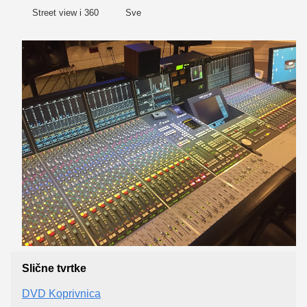
Street view i 360
Sve
Slične tvrtke
DVD Koprivnica