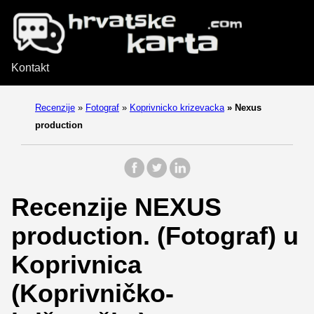
Kontakt
Recenzije
»
Fotograf
»
Koprivnicko krizevacka
»
Nexus
production
Recenzije NEXUS
production. (Fotograf) u
Koprivnica
(Koprivničko-