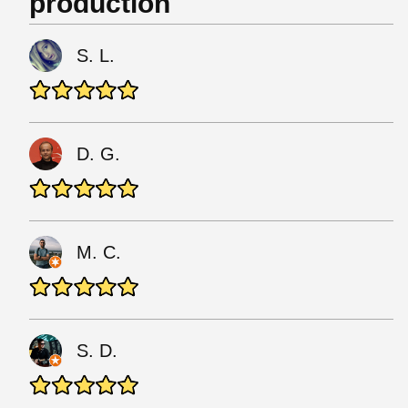
production
S. L.
D. G.
M. C.
S. D.