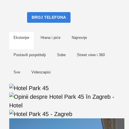
BROJ TELEFONA
Eksterijer
Hrana i piće
Najnovije
Postavili posjetitelji
Sobe
Street view i 360
Sve
Videozapisi