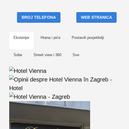
BROJ TELEFONA
WEB STRANICA
Eksterijer
Hrana i piće
Postavili posjetitelji
Sobe
Street view i 360
Sve