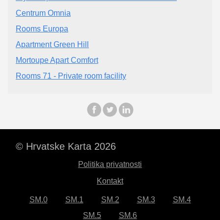
Centrum Omnia
Rooms Europa
Apartment Green Hill
Mortoupe Apart Comfort
Rooms 71 - Private room facility
© Hrvatske Karta 2026
Politika privatnosti
Kontakt
SM.0
SM.1
SM.2
SM.3
SM.4
SM.5
SM.6