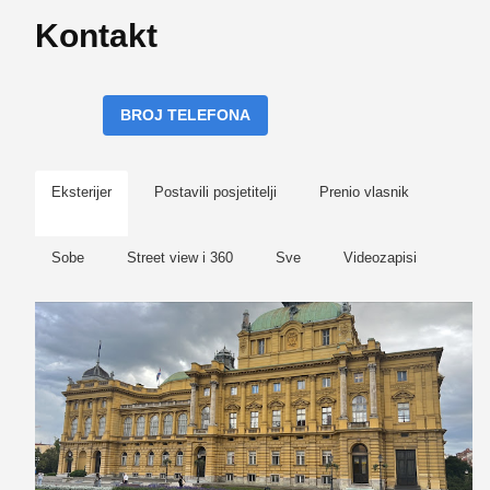
Kontakt
BROJ TELEFONA
Eksterijer
Postavili posjetitelji
Prenio vlasnik
Sobe
Street view i 360
Sve
Videozapisi