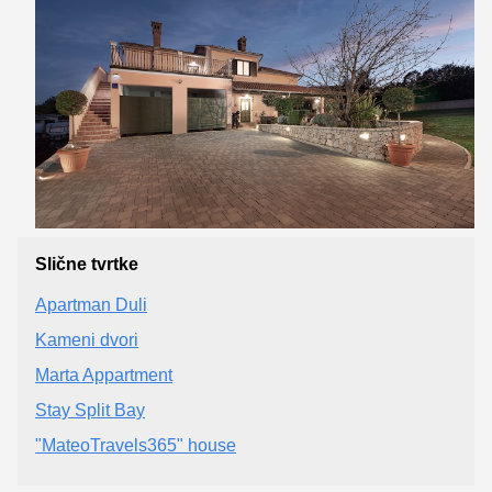
Slične tvrtke
Apartman Duli
Kameni dvori
Marta Appartment
Stay Split Bay
"MateoTravels365" house