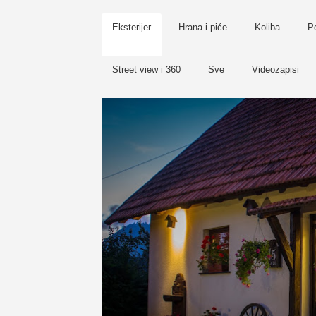
Eksterijer
Hrana i piće
Koliba
Po
Street view i 360
Sve
Videozapisi