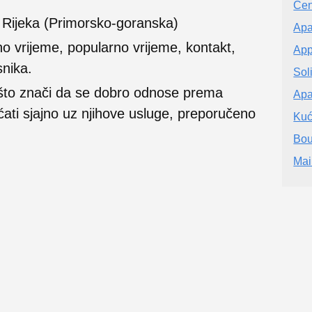
Cen
u Rijeka (Primorsko-goranska)
Apa
no vrijeme, popularno vrijeme, kontakt,
App
snika.
Sol
 što znači da se dobro odnose prema
Apa
ećati sjajno uz njihove usluge, preporučeno
Kuć
Bou
Mai