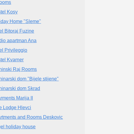
rooms
tel Kosy
iday Home "Sleme"
el Bitoraj Fuzine
dio apartman Ana
el Privileggio
tel Kvarner
ninski Raj Rooms
ninarski dom "Bijele stijene"
ninarski dom Skrad
rments Marija II
e Lodge Hlevci
rtments and Rooms Deskovic
el holiday house