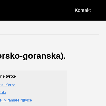
Kontakt
morsko-goranska).
čne tvrtke
tel Korzo
Kala
el Miramare Njivice