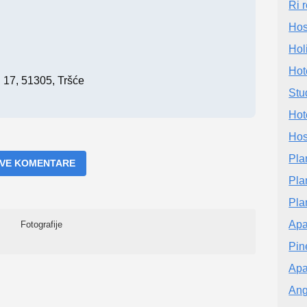
Ri 
Hos
Hol
Hot
i 17, 51305, Tršće
Stu
Hot
Hos
Pla
 SVE KOMENTARE
Pla
Pla
Apa
Fotografije
Pin
Apa
Ang