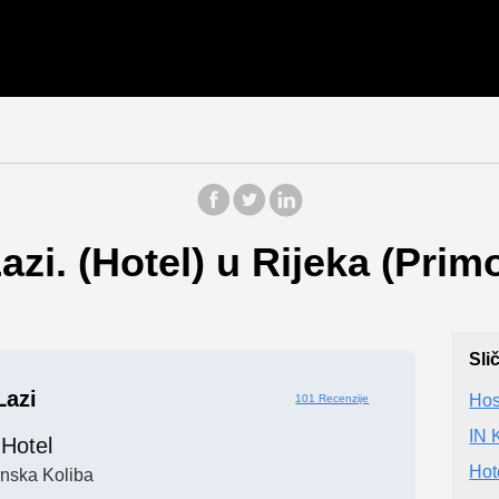
azi. (Hotel) u Rijeka (Pri
Sli
Lazi
Hos
101 Recenzije
IN 
Hotel
Hot
inska Koliba