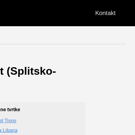
Kontakt
t (Splitsko-
čne tvrtke
el Tisno
la Libana