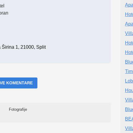
Apa
el
oran
Hot
Apa
Vil
Hot
Širina 1, 21000, Split
Hot
Blu
Tim
Lob
 SVE KOMENTARE
Hou
Vil
Blu
Fotografije
BE
Vill