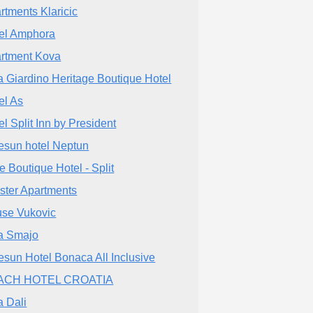
rtments Klaricic
el Amphora
rtment Kova
la Giardino Heritage Boutique Hotel
el As
el Split Inn by President
esun hotel Neptun
e Boutique Hotel - Split
ster Apartments
se Vukovic
la Smajo
esun Hotel Bonaca All Inclusive
ACH HOTEL CROATIA
a Dali