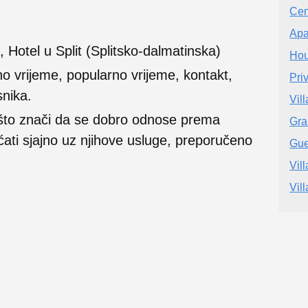
Cen
Apa
, Hotel u Split (Splitsko-dalmatinska)
Hou
no vrijeme, popularno vrijeme, kontakt,
Pri
snika.
Vil
 što znači da se dobro odnose prema
Gra
ećati sjajno uz njihove usluge, preporučeno
Gue
Vil
Vil