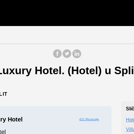
uxury Hotel. (Hotel) u Spli
LIT
Sli
ry Hotel
Hot
421 Recenzije
Vil
tel