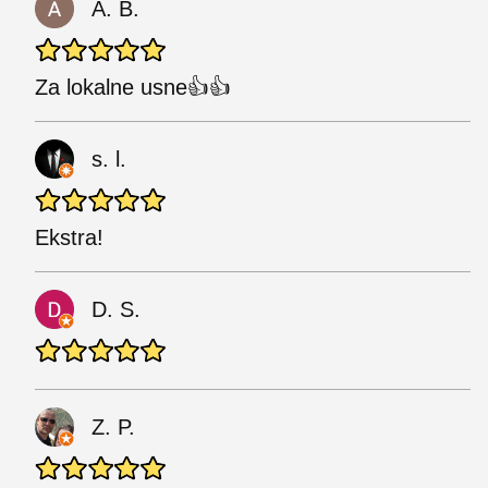
A. B.
Za lokalne usne👍👍
s. l.
Ekstra!
D. S.
Z. P.