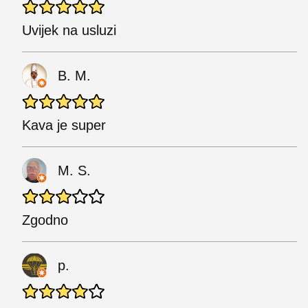
Uvijek na usluzi
B. M.
Kava je super
M. S.
Zgodno
p.