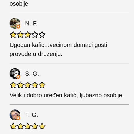
osoblje
N. F.
Ugodan kafic...vecinom domaci gosti
provode u druzenju.
S. G.
Velik i dobro uređen kafić, ljubazno osoblje.
T. G.