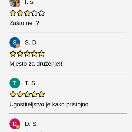
t. š.
Zašto ne !?
S. D.
Mjesto za druženje!!
T. S.
Ugostiteljstvo je kako pristojno
D. S.