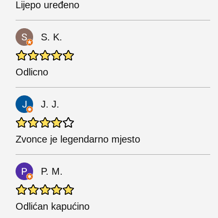
Lijepo uređeno
S. K.
Odlicno
J. J.
Zvonce je legendarno mjesto
P. M.
Odlićan kapućino