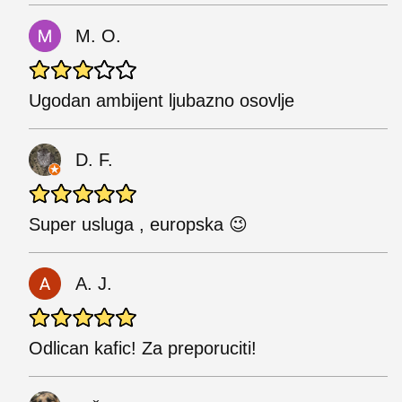
M. O.
Ugodan ambijent ljubazno osovlje
D. F.
Super usluga , europska 😉
A. J.
Odlican kafic! Za preporuciti!