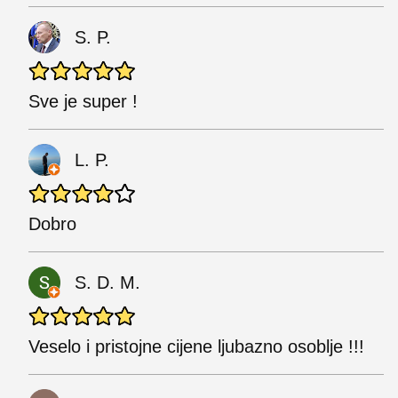
S. P.
Sve je super !
L. P.
Dobro
S. D. M.
Veselo i pristojne cijene ljubazno osoblje !!!