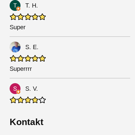
T. H.
Super
S. E.
Superrrr
S. V.
Kontakt