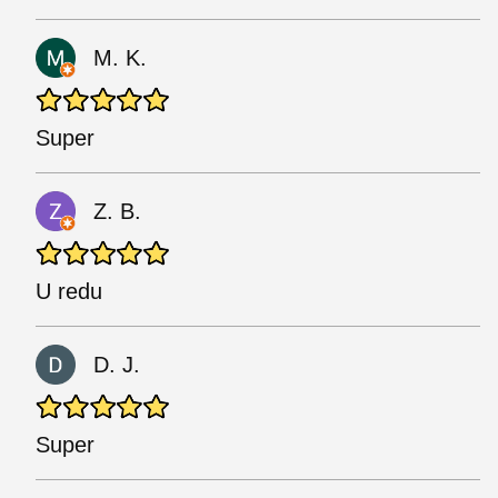
M. K.
Super
Z. B.
U redu
D. J.
Super