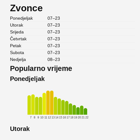
Zvonce
Ponedjeljak
07–23
Utorak
07–23
Srijeda
07–23
Četvrtak
07–23
Petak
07–23
Subota
07–23
Nedjelja
08–23
Popularno vrijeme
Ponedjeljak
7
8
9
10
11
12
13
14
15
16
17
18
19
20
21
22
Utorak