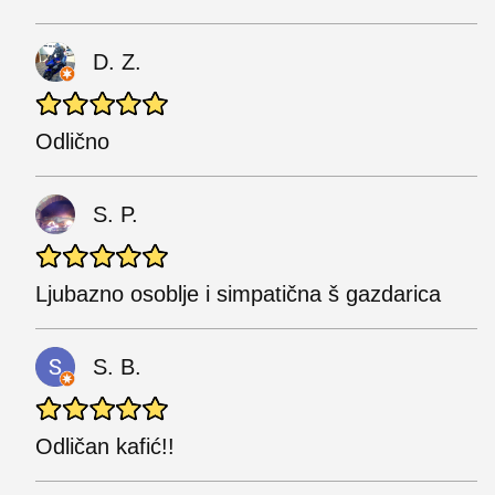
D. Z.
Odlično
S. P.
Ljubazno osoblje i simpatična š gazdarica
S. B.
Odličan kafić!!