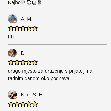
Najbolji! 🥰🙌🏽
A. M.
👍🏼
D.
drago mjesto za druzenje s prijateljima
radnim danom oko podneva
K. u. S. H.