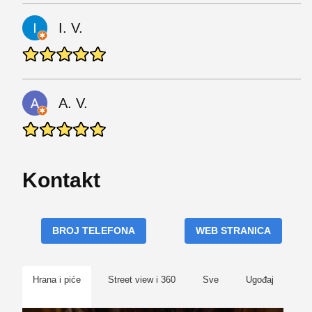
I. V.
A. V.
Kontakt
BROJ TELEFONA
WEB STRANICA
Hrana i piće
Street view i 360
Sve
Ugođaj