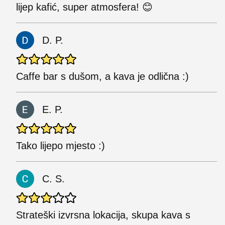
lijep kafić, super atmosfera! 😊
D. P.
Caffe bar s dušom, a kava je odlična :)
E. P.
Tako lijepo mjesto :)
C. S.
Strateški izvrsna lokacija, skupa kava s