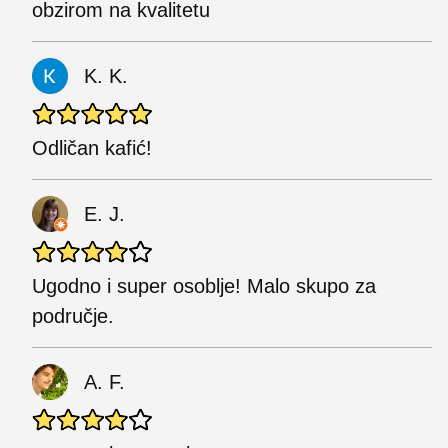
obzirom na kvalitetu
K. K.
Odličan kafić!
E. J.
Ugodno i super osoblje! Malo skupo za
područje.
A. F.