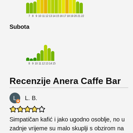
7
8
9
10
11
12
13
14
15
16
17
18
19
20
21
22
Subota
8
9
10
11
12
13
14
15
Recenzije Anera Caffe Bar
L. B.
Simpatičan kafić i jako ugodno osoblje, no u
zadnje vrijeme su malo skuplji s obzirom na