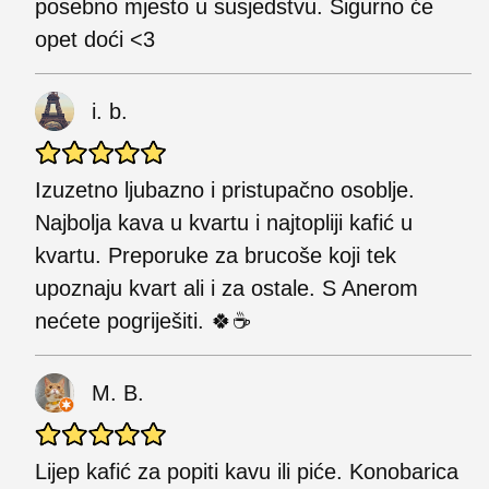
posebno mjesto u susjedstvu. Sigurno će
opet doći <3
i. b.
Izuzetno ljubazno i ​​pristupačno osoblje.
Najbolja kava u kvartu i najtopliji kafić u
kvartu. Preporuke za brucoše koji tek
upoznaju kvart ali i za ostale. S Anerom
nećete pogriješiti. 🍀☕
M. B.
Lijep kafić za popiti kavu ili piće. Konobarica