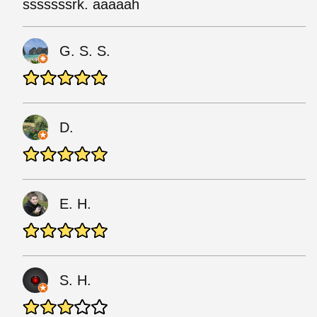
sssssssrk. aaaaah
G. S. S.
D.
E. H.
S. H.