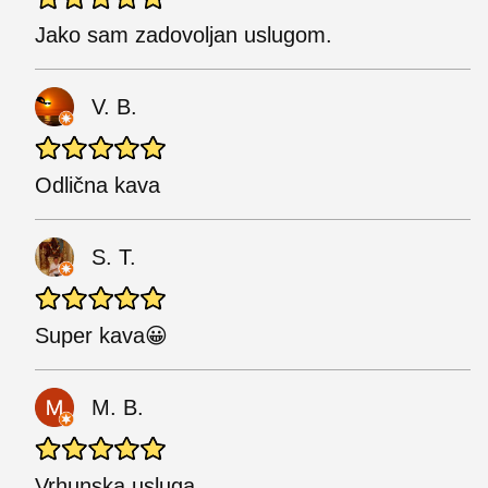
Jako sam zadovoljan uslugom.
V. B.
Odlična kava
S. T.
Super kava😀
M. B.
Vrhunska usluga