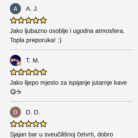
A. J.
Jako ljubazno osoblje i ugodna atmosfera.
Topla preporuka! :)
T. M.
Jako lijepo mjesto za ispijanje jutarnje kave
😋☕
D. D.
Sjajan bar u sveučilišnoj četvrti, dobro