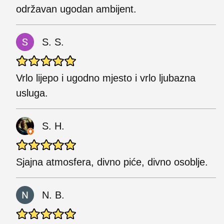
održavan ugodan ambijent.
S. S.
Vrlo lijepo i ugodno mjesto i vrlo ljubazna
usluga.
S. H.
Sjajna atmosfera, divno piće, divno osoblje.
N. B.