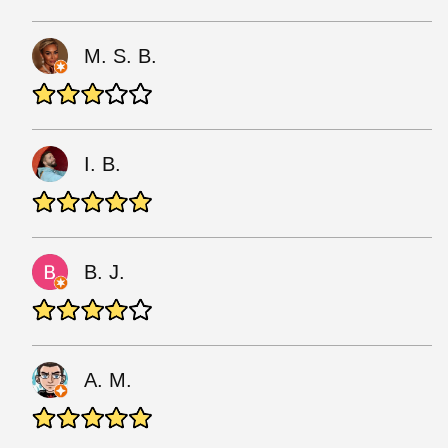
M. S. B.
I. B.
B. J.
A. M.