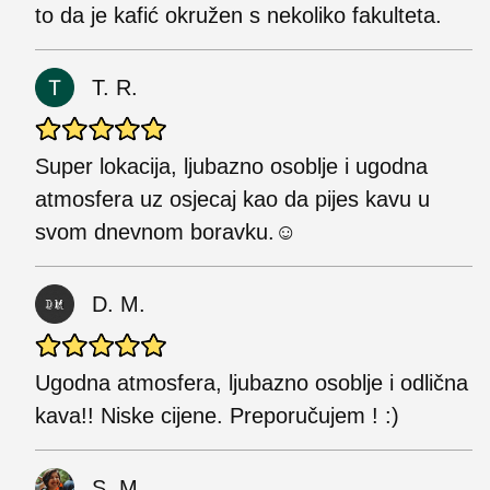
to da je kafić okružen s nekoliko fakulteta.
T. R.
Super lokacija, ljubazno osoblje i ugodna
atmosfera uz osjecaj kao da pijes kavu u
svom dnevnom boravku.☺️
D. M.
Ugodna atmosfera, ljubazno osoblje i odlična
kava!! Niske cijene. Preporučujem ! :)
S. M.