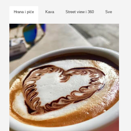
Hrana i piće
Kava
Street view i 360
Sve