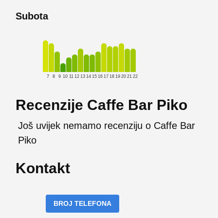
Subota
7
8
9
10
11
12
13
14
15
16
17
18
19
20
21
22
Recenzije Caffe Bar Piko
Još uvijek nemamo recenziju o Caffe Bar
Piko
Kontakt
BROJ TELEFONA