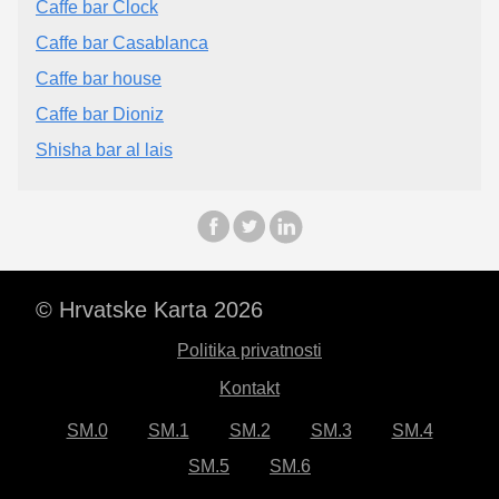
Caffe bar Clock
Caffe bar Casablanca
Caffe bar house
Caffe bar Dioniz
Shisha bar al lais
© Hrvatske Karta 2026
Politika privatnosti
Kontakt
SM.0
SM.1
SM.2
SM.3
SM.4
SM.5
SM.6