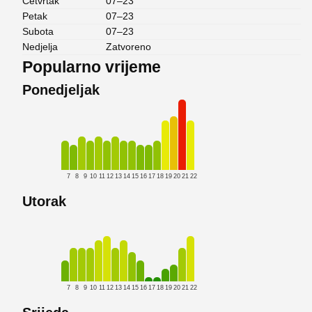
Četvrtak
07–23
Petak
07–23
Subota
07–23
Nedjelja
Zatvoreno
Popularno vrijeme
Ponedjeljak
7
8
9
10
11
12
13
14
15
16
17
18
19
20
21
22
Utorak
7
8
9
10
11
12
13
14
15
16
17
18
19
20
21
22