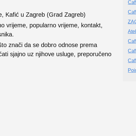
Caf
Caf
e, Kafić u Zagreb (Grad Zagreb)
ZA
no vrijeme, popularno vrijeme, kontakt,
Atel
snika.
Caf
 što znači da se dobro odnose prema
Caf
ećati sjajno uz njihove usluge, preporučeno
Caf
Poi