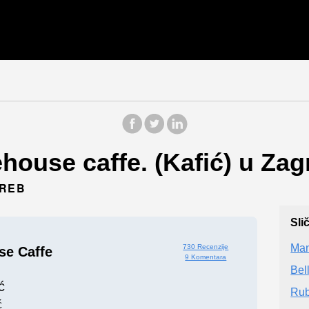
house caffe. (Kafić) u Zag
GREB
Sli
Man
730 Recenzije
se Caffe
9 Komentara
Bel
ć
Rub
ć