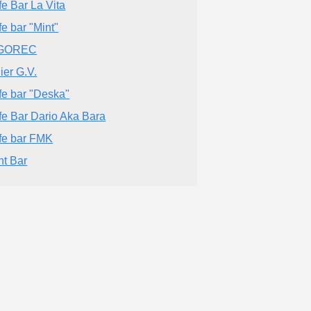
fe Bar La Vita
fe bar "Mint"
GOREC
ier G.V.
fe bar "Deska"
fe Bar Dario Aka Bara
fe bar FMK
nt Bar