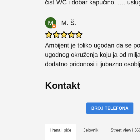
čist WC i dobar kapučino. .... usl
M. Š.
Ambijent je toliko ugodan da se po
ugodnog okruženja koju ja od milja
dodatno pridonosi i ljubazno osoblj
Kontakt
BROJ TELEFONA
Hrana i piće
Jelovnik
Street view i 36