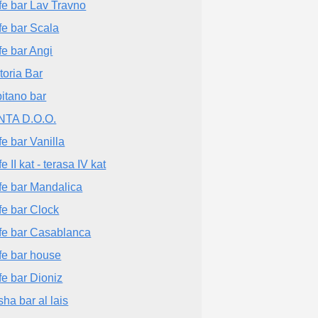
fe bar Lav Travno
fe bar Scala
fe bar Angi
toria Bar
itano bar
TA D.O.O.
fe bar Vanilla
e II kat - terasa IV kat
fe bar Mandalica
fe bar Clock
fe bar Casablanca
fe bar house
fe bar Dioniz
sha bar al lais