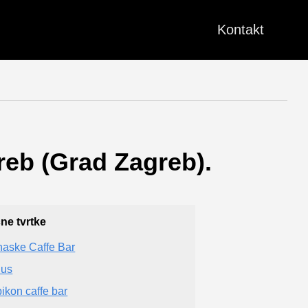
Kontakt
reb (Grad Zagreb).
čne tvrtke
aske Caffe Bar
lus
ikon caffe bar