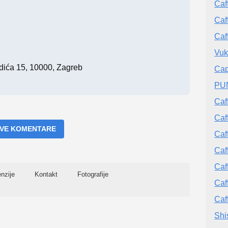
Caf
Caf
Caf
Vuk
dića 15, 10000, Zagreb
Cap
PUN
Caf
Caff
 SVE KOMENTARE
Caf
Caf
Caf
nzije
Kontakt
Fotografije
Caf
Caf
Shi