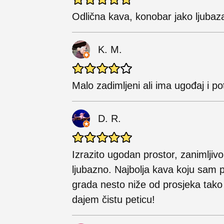
Odlična kava, konobar jako ljubaz
K. M.
Malo zadimljeni ali ima ugođaj i pot
D. R.
Izrazito ugodan prostor, zanimljivo
ljubazno. Najbolja kava koju sam p
grada nesto niže od prosjeka tak
dajem čistu peticu!