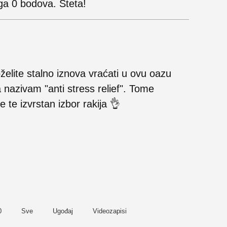
uga 0 bodova. Šteta!
želite stalno iznova vraćati u ovu oazu
 nazivam "anti stress relief". Tome
e te izvrstan izbor rakija 👌
0
Sve
Ugođaj
Videozapisi