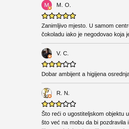
M. O.
Zanimljivo mjesto. U samom centr
čokoladu iako je negodovao koja je
V. C.
Dobar ambijent a higijena osrednj
R. N.
Što reći o ugostiteljskom objektu u
što već na mobu da bi pozdravila i 