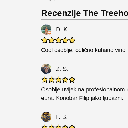
Recenzije The Treeho
D. K.
Cool osoblje, odlično kuhano vino
Z. S.
Osoblje uvijek na profesionalnom
eura. Konobar Filip jako ljubazni.
F. B.