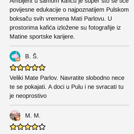
Ambijent u samom kafiću je super što se tiče
povijesne edukacije o najpoznatijem Pulskom
boksaču svih vremena Mati Parlovu. U
prostorima kafića izložene su fotografije iz
Matine sportske karijere.
B. Š.
Veliki Mate Parlov. Navratite slobodno nece
te se pokajati. A doci u Pulu i ne svracati tu
je neoprostivo
M. M.