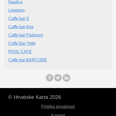
Nautica
Leggiero
Caffe bar S
Caffe bar Ana
Caffe bar Podroom
Caffe Bar Yetty
POOL CAFE
Caffe bar BARCODE
© Hrvatske Karta 2026
Politika privatnosti
Kontakt