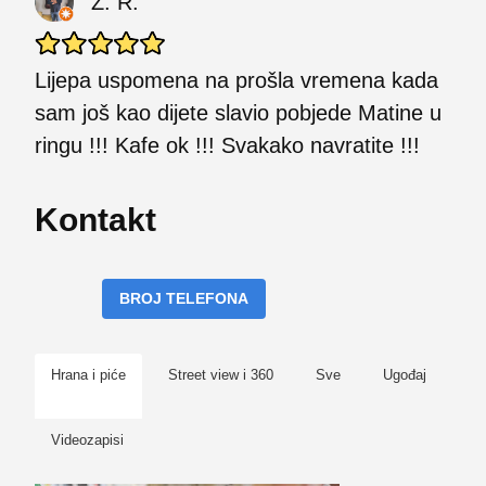
Ž. R.
Lijepa uspomena na prošla vremena kada
sam još kao dijete slavio pobjede Matine u
ringu !!! Kafe ok !!! Svakako navratite !!!
Kontakt
BROJ TELEFONA
Hrana i piće
Street view i 360
Sve
Ugođaj
Videozapisi