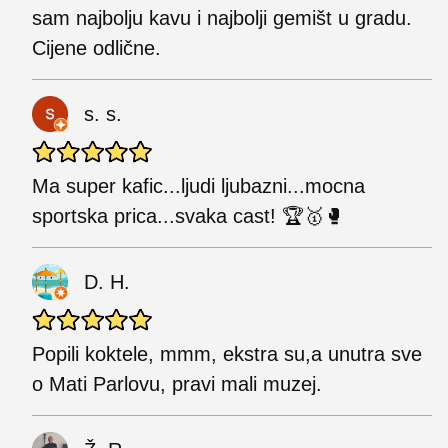
sam najbolju kavu i najbolji gemišt u gradu.
Cijene odlične.
s. s.
Ma super kafic...ljudi ljubazni...mocna
sportska prica...svaka cast! 🏆🥇🥊
D. H.
Popili koktele, mmm, ekstra su,a unutra sve
o Mati Parlovu, pravi mali muzej.