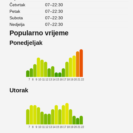
Četvrtak
07–22:30
Petak
07–22:30
Subota
07–22:30
Nedjelja
07–22:30
Popularno vrijeme
Ponedjeljak
7
8
9
10
11
12
13
14
15
16
17
18
19
20
21
22
Utorak
7
8
9
10
11
12
13
14
15
16
17
18
19
20
21
22