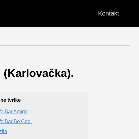
Kontakt
 (Karlovačka).
čne tvrtke
fe Bar Amigo
fe Bar Be Cool
zija