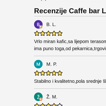
Recenzije Caffe bar 
B. L.
Vrlo miran kafic,sa lijepom terasom 
ima puno toga,od pekarnica,trgovi
M. P.
Stabilno i kvalitetno,pola srednje š
Ž. M.