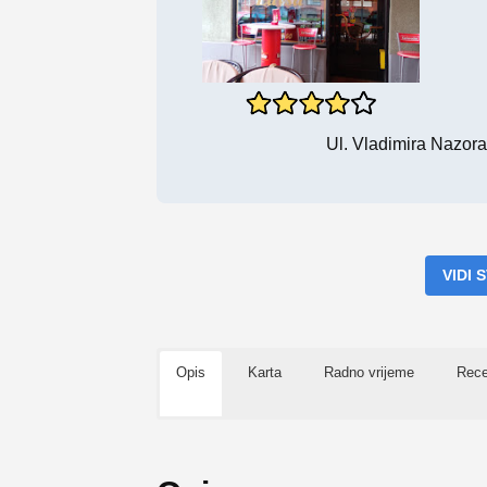
Ul. Vladimira Nazora
VIDI
Opis
Karta
Radno vrijeme
Rece