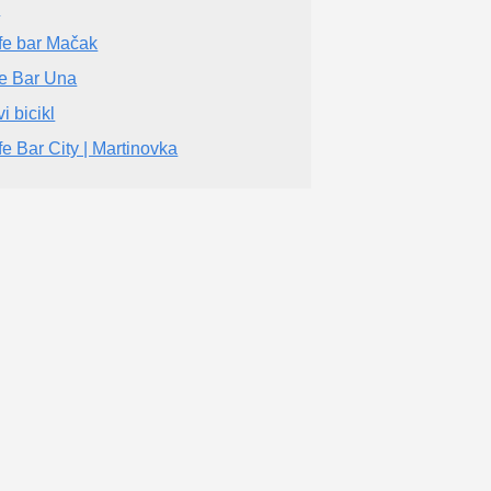
k
fe bar Mačak
e Bar Una
i bicikl
fe Bar City | Martinovka