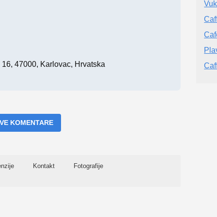
Vu
Caf
Caf
Plav
 16, 47000, Karlovac, Hrvatska
Caf
 SVE KOMENTARE
nzije
Kontakt
Fotografije