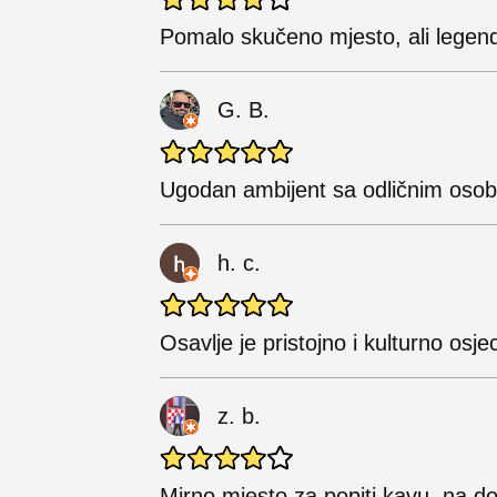
Pomalo skučeno mjesto, ali legend
G. B.
Ugodan ambijent sa odličnim osob
h. c.
Osavlje je pristojno i kulturno os
z. b.
Mirno mjesto za popiti kavu, na d