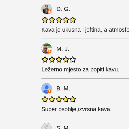
D. G.
Kava je ukusna i jeftina, a atmosf
M. J.
Ležerno mjesto za popiti kavu.
B. M.
Super osoblje,izvrsna kava.
S. M.