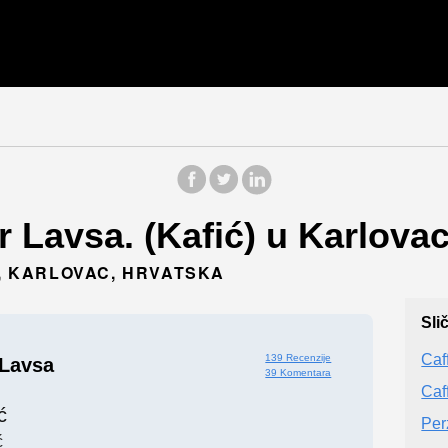
r Lavsa. (Kafić) u Karlovac
0, KARLOVAC, HRVATSKA
Sli
Caf
139 Recenzije
 Lavsa
39 Komentara
Caf
ć
Per
ć