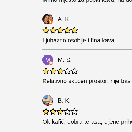
A. K.
Ljubazno osoblje i fina kava
M. Š.
Relativno skucen prostor, nije bas 
B. K.
Ok kafić, dobra terasa, cijene prihv