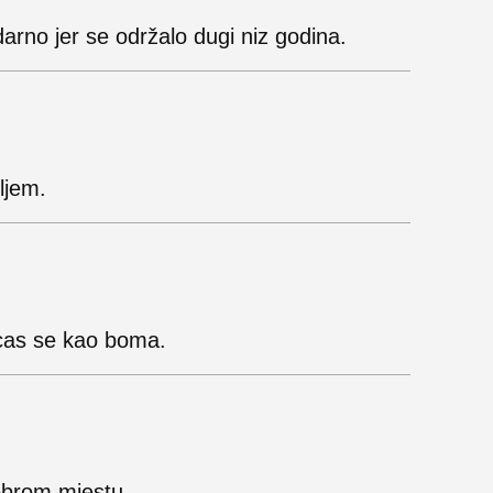
arno jer se održalo dugi niz godina.
ljem.
jecas se kao boma.
obrom mjestu.