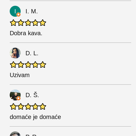
I. M.
Dobra kava.
D. L.
Uzivam
D. Š.
domaće je domaće