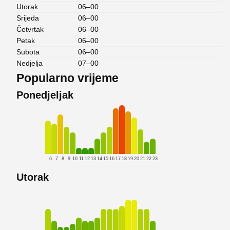
Utorak
06–00
Srijeda
06–00
Četvrtak
06–00
Petak
06–00
Subota
06–00
Nedjelja
07–00
Popularno vrijeme
Ponedjeljak
6
7
8
9
10
11
12
13
14
15
16
17
18
19
20
21
22
23
Utorak