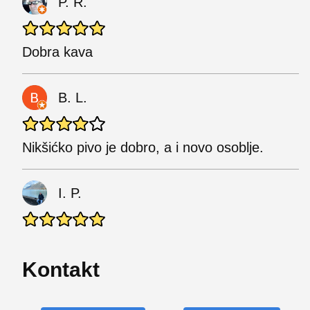
P. R.
Dobra kava
B. L.
Nikšićko pivo je dobro, a i novo osoblje.
I. P.
Kontakt