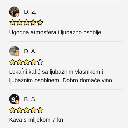
D. Z.
Ugodna atmosfera i ljubazno osoblje.
D. A.
Lokaĺni kafić sa ljubaznim vlasnikom i
ljubaznim osoblnem. Dobro domače vino.
B. S.
Kava s mlijekom 7 kn