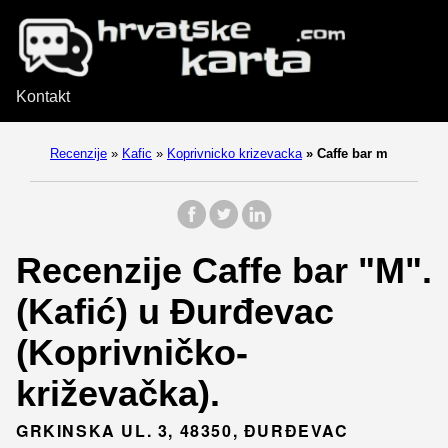
Kontakt
Recenzije
»
Kafic
»
Koprivnicko krizevacka
»
Caffe bar m
Recenzije Caffe bar "M".
(Kafić) u Đurđevac
(Koprivničko-
križevačka).
GRKINSKA UL. 3, 48350, ĐURĐEVAC