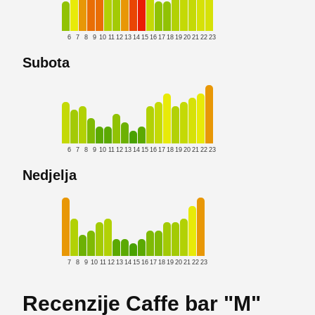
6
7
8
9
10
11
12
13
14
15
16
17
18
19
20
21
22
23
Subota
6
7
8
9
10
11
12
13
14
15
16
17
18
19
20
21
22
23
Nedjelja
7
8
9
10
11
12
13
14
15
16
17
18
19
20
21
22
23
Recenzije Caffe bar "M"