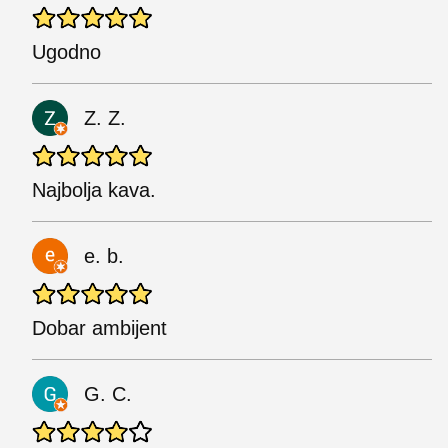
Ugodno
Z. Z.
Najbolja kava.
e. b.
Dobar ambijent
G. C.