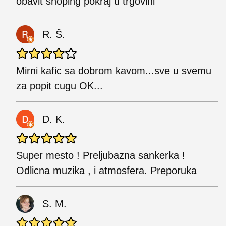
obavit shoping pokraj u trgovini
R. Š.
Mirni kafic sa dobrom kavom...sve u svemu
za popit cugu OK...
D. K.
Super mesto ! Preljubazna sankerka !
Odlicna muzika , i atmosfera. Preporuka
S. M.