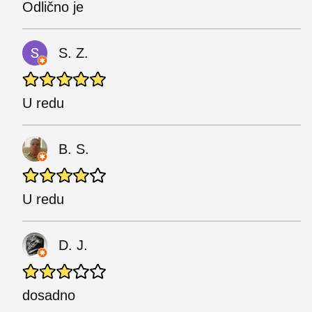
Odlično je
S. Z.
U redu
B. S.
U redu
D. J.
dosadno