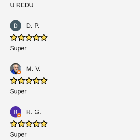
U REDU
D. P.
Super
M. V.
Super
R. G.
Super