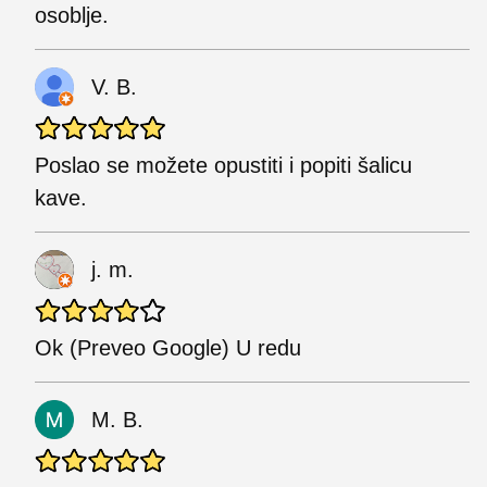
osoblje.
V. B.
Poslao se možete opustiti i popiti šalicu
kave.
j. m.
Ok (Preveo Google) U redu
M. B.