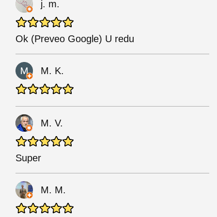
j. m.
Ok (Preveo Google) U redu
M. K.
M. V.
Super
M. M.