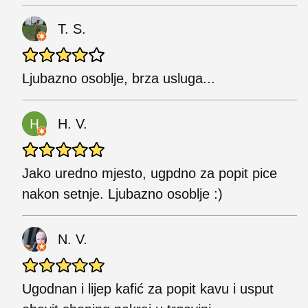
T. S.
Ljubazno osoblje, brza usluga...
H. V.
Jako uredno mjesto, ugpdno za popit pice
nakon setnje. Ljubazno osoblje :)
N. V.
Ugodnan i lijep kafić za popit kavu i usput