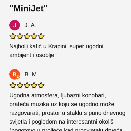
"MiniJet"
J. A.
Najbolji kafić u Krapini, super ugodni
ambijent i osoblje
B. M.
Ugodna atmosfera, ljubazni konobari,
prateća muzika uz koju se ugodno može
razgovarati, prostor u staklu s puno dnevnog
svijetla i pogledom na interesantni okoliš
(pogotovo u proljeće kad procvjetaju drveća