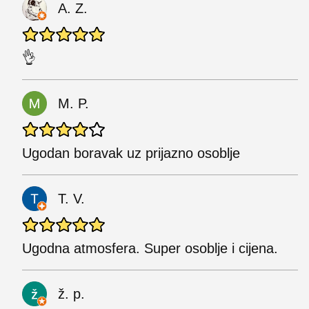
A. Z.
👌
M. P.
Ugodan boravak uz prijazno osoblje
T. V.
Ugodna atmosfera. Super osoblje i cijena.
ž. p.