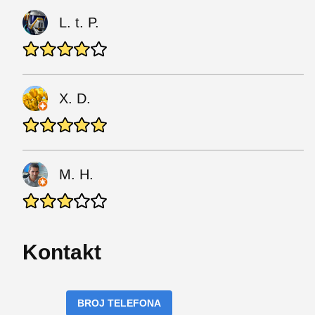
L. t. P.
X. D.
M. H.
Kontakt
BROJ TELEFONA