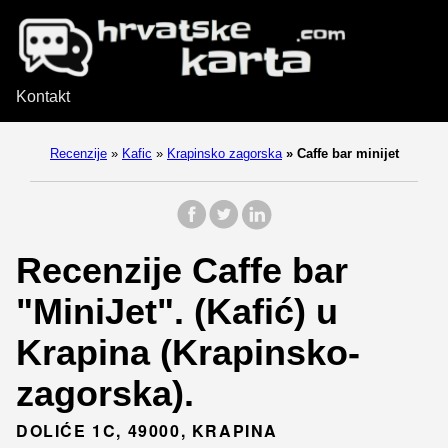
Kontakt
Recenzije
»
Kafic
»
Krapinsko zagorska
»
Caffe bar minijet
Recenzije Caffe bar
"MiniJet". (Kafić) u
Krapina (Krapinsko-
zagorska).
DOLIĆE 1C, 49000, KRAPINA