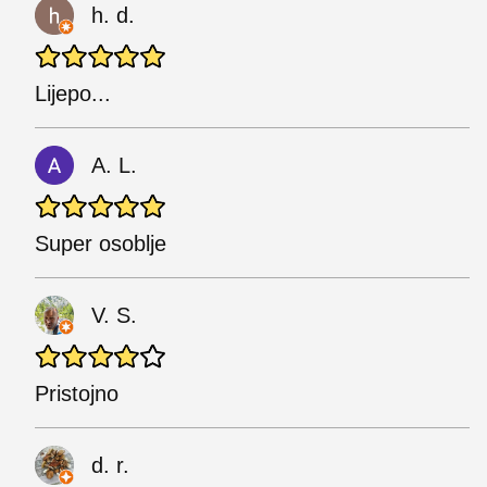
h. d.
Lijepo...
A. L.
Super osoblje
V. S.
Pristojno
d. r.