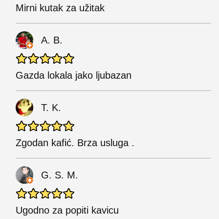
Mirni kutak za užitak
A. B.
Gazda lokala jako ljubazan
T. K.
Zgodan kafić. Brza usluga .
G. S. M.
Ugodno za popiti kavicu