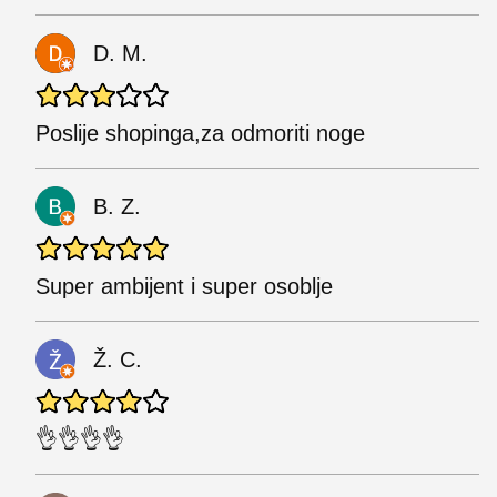
D. M.
Poslije shopinga,za odmoriti noge
B. Z.
Super ambijent i super osoblje
Ž. C.
👌👌👌👌