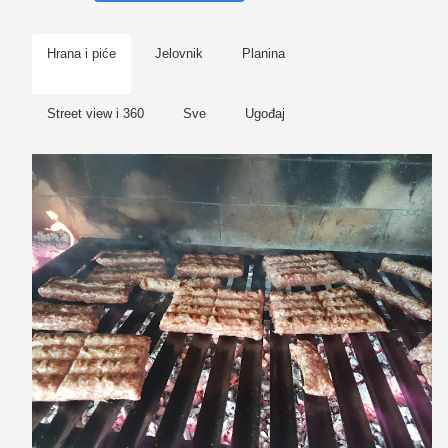
Hrana i piće
Jelovnik
Planina
Street view i 360
Sve
Ugođaj