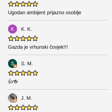
Ugodan ambijent prijazno osoblje
K. K.
Gazda je vrhunski čovjek!!!
S. M.
👍🍻
J. M.