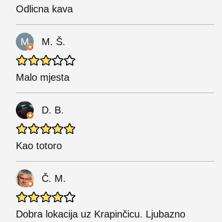
Odlicna kava
M. Š.
Malo mjesta
D. B.
Kao totoro
Č. M.
Dobra lokacija uz Krapinčicu. Ljubazno