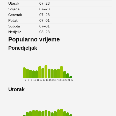
Utorak
07–23
Srijeda
07–23
Četvrtak
07–23
Petak
07–01
Subota
07–01
Nedjelja
08–23
Popularno vrijeme
Ponedjeljak
7
8
9
10
11
12
13
14
15
16
17
18
19
20
21
22
Utorak