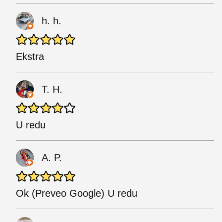
h. h.
Ekstra
T. H.
U redu
A. P.
Ok (Preveo Google) U redu