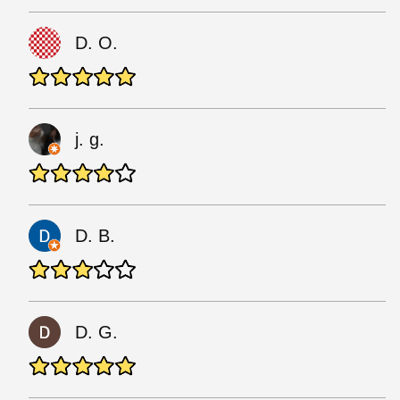
D. O.
j. g.
D. B.
D. G.