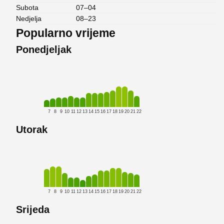
Subota
07–04
Nedjelja
08–23
Popularno vrijeme
Ponedjeljak
7
8
9
10
11
12
13
14
15
16
17
18
19
20
21
22
Utorak
7
8
9
10
11
12
13
14
15
16
17
18
19
20
21
22
Srijeda