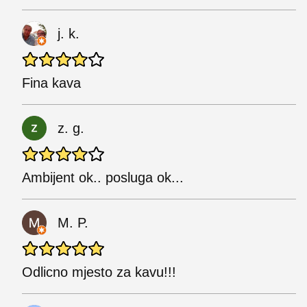
j. k.
Fina kava
z. g.
Ambijent ok.. posluga ok...
M. P.
Odlicno mjesto za kavu!!!