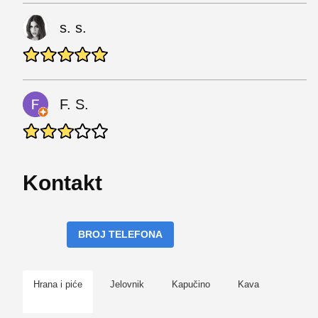
s. s.
F. S.
Kontakt
BROJ TELEFONA
Hrana i piće
Jelovnik
Kapučino
Kava