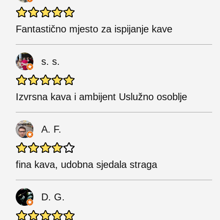
Fantastično mjesto za ispijanje kave
s. s.
Izvrsna kava i ambijent Uslužno osoblje
A. F.
fina kava, udobna sjedala straga
D. G.