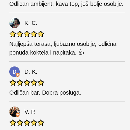
Odlican ambijent, kava top, još bolje osoblje.
K. C.
Najljepša terasa, ljubazno osoblje, odlična
ponuda koktela i napitaka. 👍
D. K.
Odličan bar. Dobra posluga.
V. P.