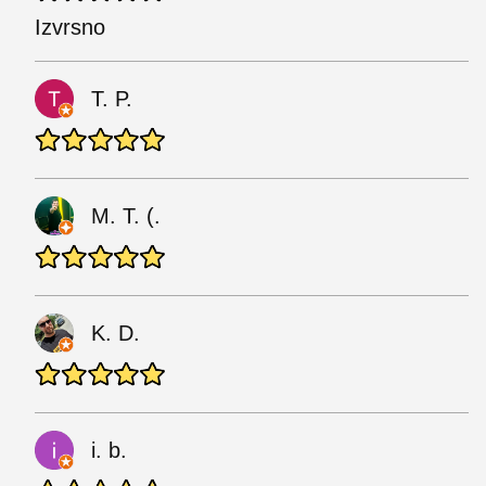
Izvrsno
T. P.
M. T. (.
K. D.
i. b.