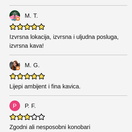
M. T.
Izvrsna lokacija, izvrsna i uljudna posluga,
izvrsna kava!
M. G.
Lijepi ambijent i fina kavica.
P. F.
Zgodni ali nesposobni konobari