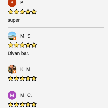
B.
super
M. S.
Divan bar.
K. M.
M. C.