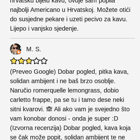
hrvatsku bijelu kavu, ovdje sam popila
najbolji Americano u Hrvatskoj. Možete otići
do susjedne pekare i uzeti pecivo za kavu.
Lijepo i vanjsko sjedenje.
M. S.
(Preveo Google) Dobar pogled, pitka kava,
solidan ambijent i ne baš brzo osoblje.
Naručio romerquelle lemongrass, dobio
carletto frappe, pa se tu i tamo dese neki
sitni kvarovi. 🙈 Ali ako vam je svejedno što
vam konobar donosi - onda je super :D
(Izvorna recenzija) Dobar pogled, kava koja
se čak može popit, solidan ambijent te ne