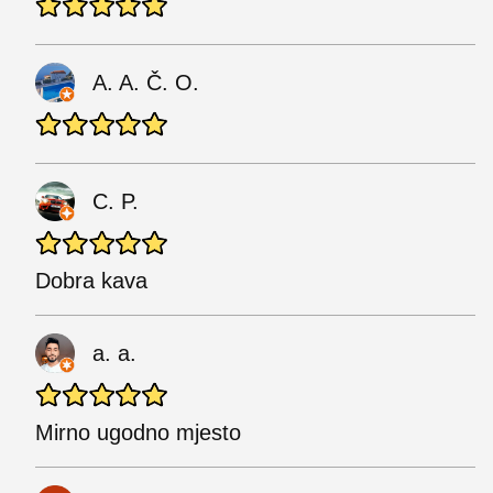
A. A. Č. O.
C. P.
Dobra kava
a. a.
Mirno ugodno mjesto