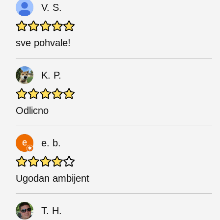
V. S.
sve pohvale!
K. P.
Odlicno
e. b.
Ugodan ambijent
T. H.