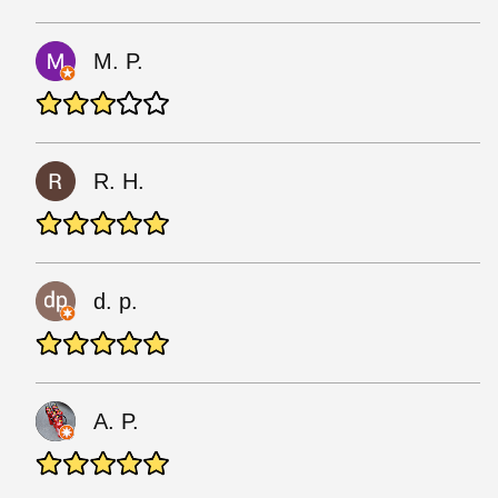
M. P.
R. H.
d. p.
A. P.