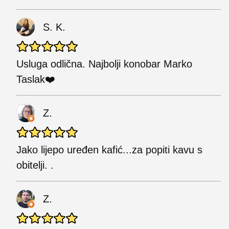
S. K.
Usluga odlična. Najbolji konobar Marko
Taslak❤️
Z.
Jako lijepo uređen kafić...za popiti kavu s
obitelji. .
Z.