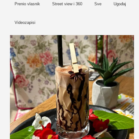
Prenio vlasnik
Street view i 360
Sve
Ugođaj
Videozapisi