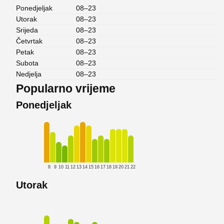
Ponedjeljak
08–23
Utorak
08–23
Srijeda
08–23
Četvrtak
08–23
Petak
08–23
Subota
08–23
Nedjelja
08–23
Popularno vrijeme
Ponedjeljak
8
9
10
11
12
13
14
15
16
17
18
19
20
21
22
Utorak