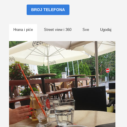
BROJ TELEFONA
Hrana i piće
Street view i 360
Sve
Ugođaj