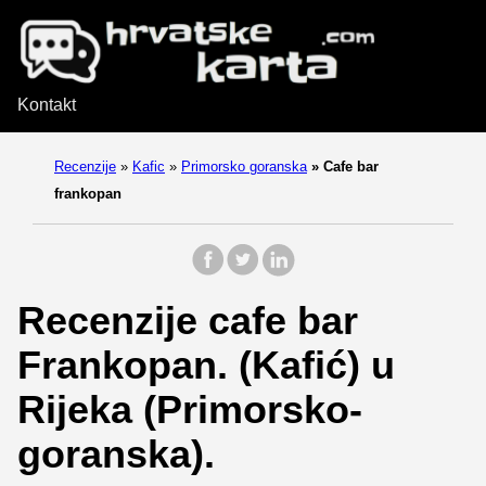
Kontakt
Recenzije
»
Kafic
»
Primorsko goranska
»
Cafe bar
frankopan
Recenzije cafe bar
Frankopan. (Kafić) u
Rijeka (Primorsko-
goranska).