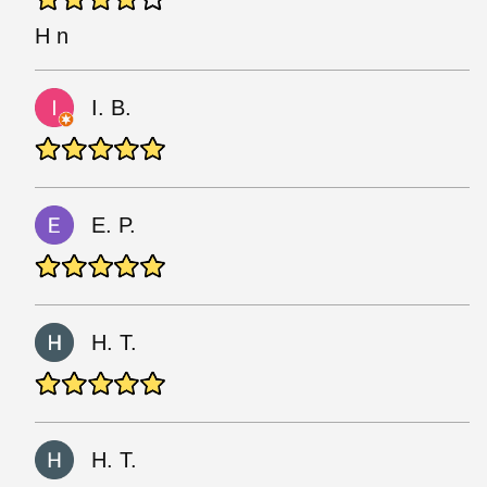
H n
I. B.
E. P.
H. T.
H. T.