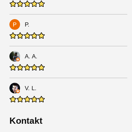
P.
A. A.
V. L.
Kontakt