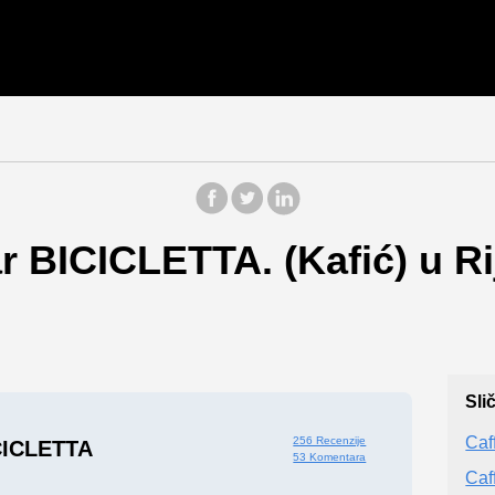
r BICICLETTA. (Kafić) u R
Sli
Caf
256 Recenzije
CICLETTA
53 Komentara
Caf