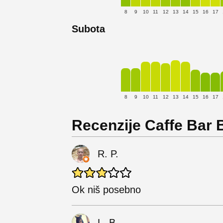
8
9
10
11
12
13
14
15
16
17
Subota
8
9
10
11
12
13
14
15
16
17
Recenzije Caffe Bar
R. P.
Ok niš posebno
L. B.