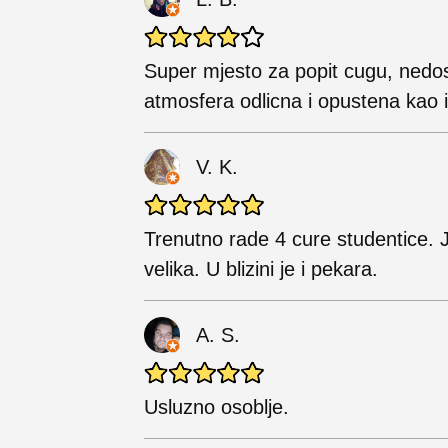
Super mjesto za popit cugu, nedos
atmosfera odlicna i opustena kao i
V. K.
Trenutno rade 4 cure studentice. J
velika. U blizini je i pekara.
A. S.
Usluzno osoblje.