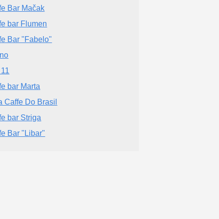
fe Bar Mačak
fe bar Flumen
fe Bar "Fabelo"
ino
 11
fe bar Marta
a Caffe Do Brasil
fe bar Striga
fe Bar "Libar"