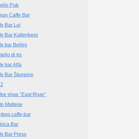
rello Pub
man Caffe Bar
fe Bar Lui
fe Bar Kaltenberg
fe bar Bellini
ello di trs
fe bar Alfa
fe Bar Škorpion
 2
fee shop "East River"
to Maltese
boo caffe-bar
kica Bar
fe Bar Press