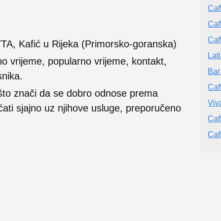
Caf
Caf
Caf
TA, Kafić u Rijeka (Primorsko-goranska)
Lat
no vrijeme, popularno vrijeme, kontakt,
Bar
snika.
Caf
 što znači da se dobro odnose prema
Viv
ećati sjajno uz njihove usluge, preporučeno
Caf
Caf