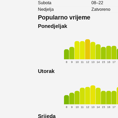
Subota
08–22
Nedjelja
Zatvoreno
Popularno vrijeme
Ponedjeljak
8
9
10
11
12
13
14
15
16
17
Utorak
8
9
10
11
12
13
14
15
16
17
Srijeda