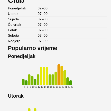
Club
Ponedjeljak
07–00
Utorak
07–00
Srijeda
07–00
Četvrtak
07–00
Petak
07–00
Subota
07–00
Nedjelja
07–00
Popularno vrijeme
Ponedjeljak
7
8
9
10
11
12
13
14
15
16
17
18
19
20
21
22
23
Utorak