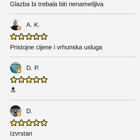
Glazba bi trebala biti nenametljiva
A. K.
Pristojne cijene i vrhunska usluga
D. P.
🔝
D.
Izvrstan