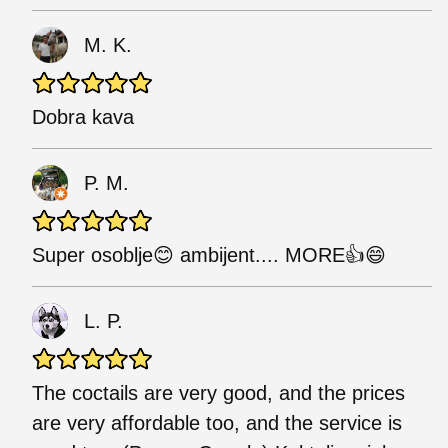
M. K.
Dobra kava
P. M.
Super osoblje😊 ambijent.... MORE👍😄
L. P.
The coctails are very good, and the prices
are very affordable too, and the service is