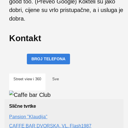
good too. (Preveo Google) Kokteli su jako
dobri, cijene su vrlo pristupačne, a i usluga je
dobra.
Kontakt
BROJ TELEFONA
Street view i 360
Sve
Slične tvrtke
Pansion "Klaudija"
CAFFE BAR DVORSKA, VL. Flash1987