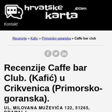
Kontakt
Recenzije
»
Kafic
»
Primorsko goranska
»
Caffe bar club
Recenzije Caffe bar
Club. (Kafić) u
Crikvenica (Primorsko-
goranska).
UL. MILOVANA MUŽEVIĆA 122, 51265,