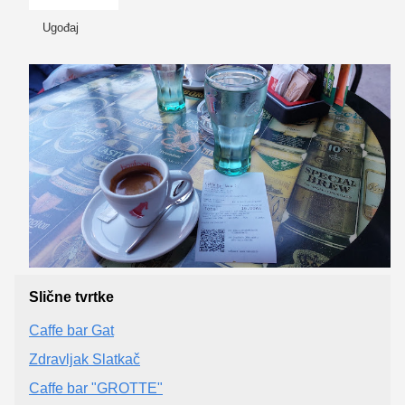
Ugođaj
Slične tvrtke
Caffe bar Gat
Zdravljak Slatkač
Caffe bar "GROTTE"