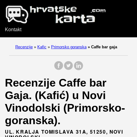
Kontakt
Recenzije
»
Kafic
»
Primorsko goranska
»
Caffe bar gaja
Recenzije Caffe bar
Gaja. (Kafić) u Novi
Vinodolski (Primorsko-
goranska).
UL. KRALJA TOMISLAVA 31A, 51250, NOVI