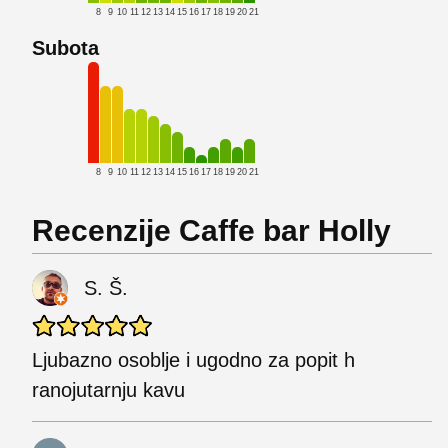
8
9
10
11
12
13
14
15
16
17
18
19
20
21
Subota
8
9
10
11
12
13
14
15
16
17
18
19
20
21
Recenzije Caffe bar Holly
S. Š.
Ljubazno osoblje i ugodno za popit h
ranojutarnju kavu