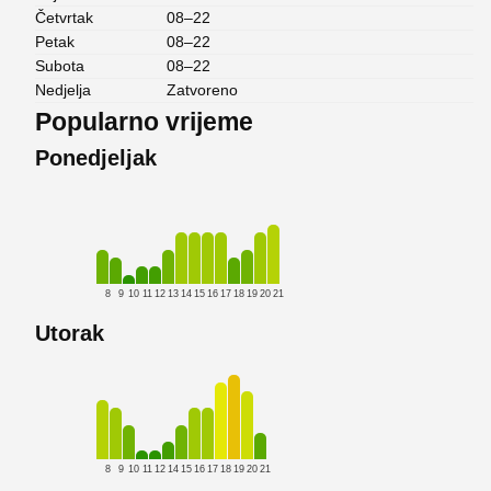
Četvrtak
08–22
Petak
08–22
Subota
08–22
Nedjelja
Zatvoreno
Popularno vrijeme
Ponedjeljak
8
9
10
11
12
13
14
15
16
17
18
19
20
21
Utorak
8
9
10
11
12
14
15
16
17
18
19
20
21