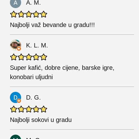
A. M.
Najbolji važ bevande u gradu!!!
K. L. M.
Super kafić, dobre cijene, barske igre,
konobari uljudni
D. G.
Najbolji sokovi u gradu