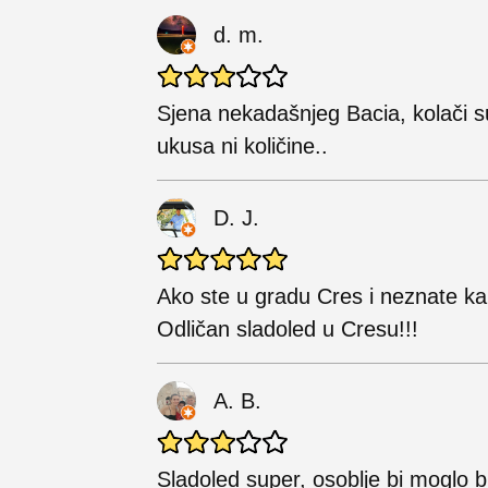
d. m.
Sjena nekadašnjeg Bacia, kolači 
ukusa ni količine..
D. J.
Ako ste u gradu Cres i neznate kam
Odličan sladoled u Cresu!!!
A. B.
Sladoled super, osoblje bi moglo bi