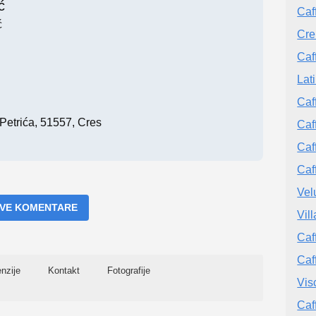
ć
Caf
ć
Cre
Caf
Lat
Caf
Petrića, 51557, Cres
Caf
Caf
Caf
Vel
 SVE KOMENTARE
Vil
Caf
Caf
nzije
Kontakt
Fotografije
Vis
Caf