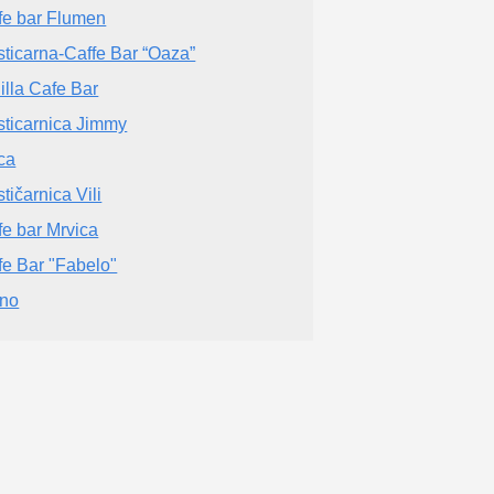
fe bar Flumen
sticarna-Caffe Bar “Oaza”
illa Cafe Bar
sticarnica Jimmy
ca
tičarnica Vili
fe bar Mrvica
fe Bar "Fabelo"
ino