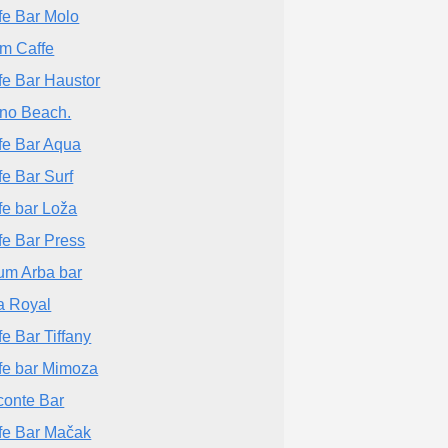
fe Bar Molo
m Caffe
fe Bar Haustor
ino Beach.
fe Bar Aqua
fe Bar Surf
fe bar Loža
fe Bar Press
um Arba bar
la Royal
fe Bar Tiffany
fe bar Mimoza
conte Bar
fe Bar Mačak