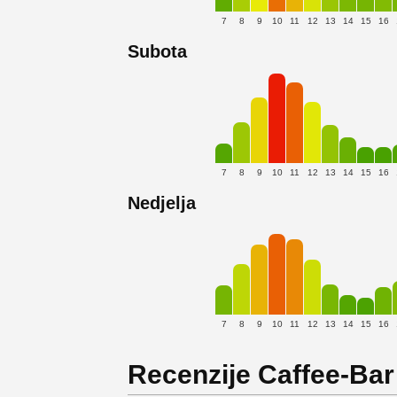
7
8
9
10
11
12
13
14
15
16
Subota
7
8
9
10
11
12
13
14
15
16
Nedjelja
7
8
9
10
11
12
13
14
15
16
Recenzije Caffee-Bar