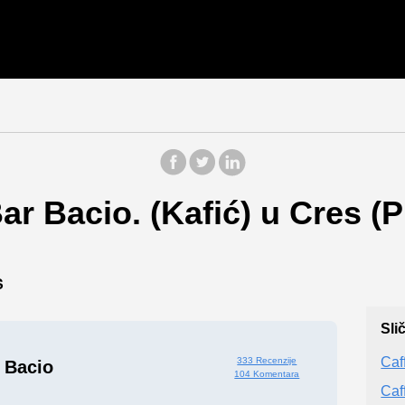
ar Bacio. (Kafić) u Cres (
S
Sli
Caf
333 Recenzije
 Bacio
104 Komentara
Caf