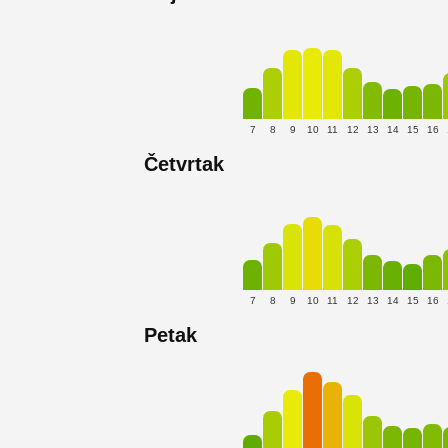
7
8
9
10
11
12
13
14
15
16
Četvrtak
7
8
9
10
11
12
13
14
15
16
Petak