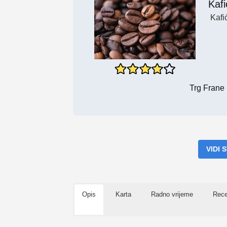
Kafi
Kafi
Trg Frane 
VIDI
Opis
Karta
Radno vrijeme
Rece