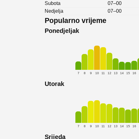
Subota
07–00
Nedjelja
07–00
Popularno vrijeme
Ponedjeljak
7
8
9
10
11
12
13
14
15
16
Utorak
7
8
9
10
11
12
13
14
15
16
Srijeda