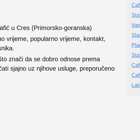
Caf
Sla
Van
Kafić u Cres (Primorsko-goranska)
Sla
no vrijeme, popularno vrijeme, kontakt,
Pla
snika.
Slas
 što znači da se dobro odnose prema
Caf
ećati sjajno uz njihove usluge, preporučeno
Caf
Lat